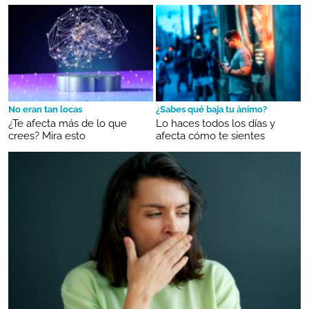
No eran tan locas
¿Sabes qué baja tu ánimo?
¿Te afecta más de lo que
Lo haces todos los días y
crees? Mira esto
afecta cómo te sientes