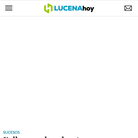
POLÍTICA
AYUNTAMIENTO
ELECCIONES
SUCESOS
ECONOMÍA
DESARROLLO LOCAL
LUCENA EMPRESAS
OCIO
COFRADÍAS
SUCESOS