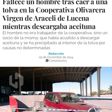
Fallece un hombre tras caer a una
DEPORTES
tolva en la Cooperativa Olivarera
Virgen de Araceli de Lucena
COMPETICIONES
mientras descargaba aceituna
DEPORTE BASE
El hombre no era trabajador de la cooperativa, sino un
OPINIÓN
socio de la misma, que había acudido a descargar
aceituna y se ha precipitado al interior de la tolva por
VENTANA CIUDADANA
causas no determinadas
Redacción
CÓRDOBA
09 de Diciembre de 2024
Comentarios
PROVINCIA
SUBBÉTICA HOY
SALUD
OBRAS
NECROLÓGICAS