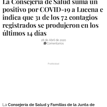
La Consejería de Salud suma un
DEPORTES
positivo por COVID-19 a Lucena e
indica que 31 de los 72 contagios
COMPETICIONES
registrados se produjeron en los
DEPORTE BASE
últimos 14 días
OPINIÓN
28 de Abril de 2020
VENTANA CIUDADANA
Comentarios
CÓRDOBA
PROVINCIA
SUBBÉTICA HOY
SALUD
OBRAS
La
Consejería de Salud y Familias de la Junta de
NECROLÓGICAS