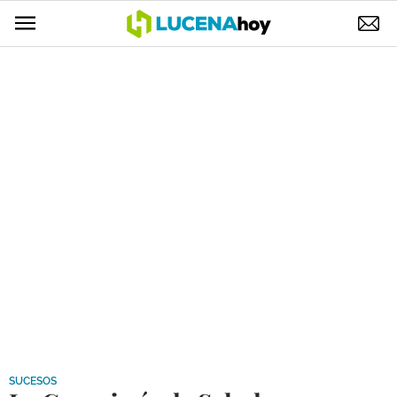
POLÍTICA
AYUNTAMIENTO
ELECCIONES
SUCESOS
ECONOMÍA
DESARROLLO LOCAL
LUCENA EMPRESAS
OCIO
COFRADÍAS
SUCESOS