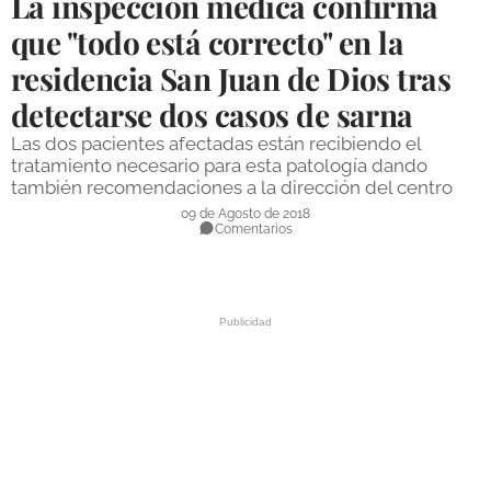
La inspección médica confirma
DEPORTES
que "todo está correcto" en la
residencia San Juan de Dios tras
COMPETICIONES
detectarse dos casos de sarna
DEPORTE BASE
Las dos pacientes afectadas están recibiendo el
OPINIÓN
tratamiento necesario para esta patología dando
también recomendaciones a la dirección del centro
VENTANA CIUDADANA
09 de Agosto de 2018
Comentarios
CÓRDOBA
PROVINCIA
SUBBÉTICA HOY
SALUD
OBRAS
NECROLÓGICAS