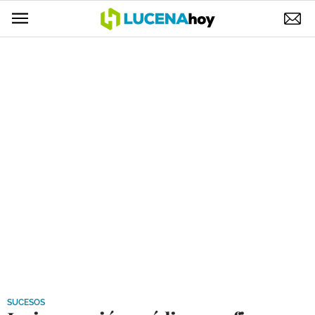
POLÍTICA
AYUNTAMIENTO
ELECCIONES
SUCESOS
ECONOMÍA
DESARROLLO LOCAL
LUCENA EMPRESAS
OCIO
COFRADÍAS
SUCESOS