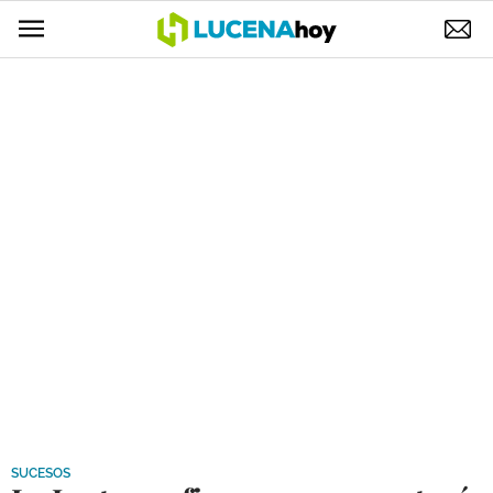
POLÍTICA
AYUNTAMIENTO
ELECCIONES
SUCESOS
ECONOMÍA
DESARROLLO LOCAL
LUCENA EMPRESAS
OCIO
COFRADÍAS
SUCESOS