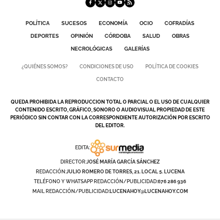
POLÍTICA
SUCESOS
ECONOMÍA
OCIO
COFRADÍAS
DEPORTES
OPINIÓN
CÓRDOBA
SALUD
OBRAS
NECROLÓGICAS
GALERÍAS
¿QUIÉNES SOMOS?
CONDICIONES DE USO
POLÍTICA DE COOKIES
CONTACTO
QUEDA PROHIBIDA LA REPRODUCCION TOTAL O PARCIAL O EL USO DE CUALQUIER
CONTENIDO ESCRITO, GRÁFICO, SONORO O AUDIOVISUAL PROPIEDAD DE ESTE
PERIÓDICO SIN CONTAR CON LA CORRESPONDIENTE AUTORIZACIÓN POR ESCRITO
DEL EDITOR.
EDITA:
DIRECTOR:
JOSÉ MARÍA GARCÍA SÁNCHEZ
REDACCIÓN:
JULIO ROMERO DE TORRES, 21. LOCAL 5. LUCENA
TELÉFONO Y WHATSAPP REDACCIÓN/PUBLICIDAD:
676 286 936
MAIL REDACCIÓN/PUBLICIDAD:
LUCENAHOY@LUCENAHOY.COM