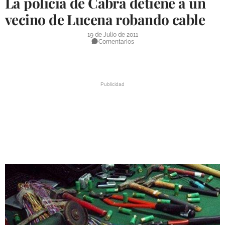
La policía de Cabra detiene a un
DEPORTES
vecino de Lucena robando cable
COMPETICIONES
19 de Julio de 2011
Comentarios
DEPORTE BASE
OPINIÓN
VENTANA CIUDADANA
CÓRDOBA
PROVINCIA
SUBBÉTICA HOY
SALUD
OBRAS
NECROLÓGICAS