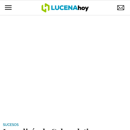
POLÍTICA
AYUNTAMIENTO
ELECCIONES
SUCESOS
ECONOMÍA
DESARROLLO LOCAL
LUCENA EMPRESAS
OCIO
COFRADÍAS
SUCESOS