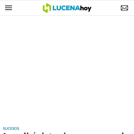
POLÍTICA
AYUNTAMIENTO
ELECCIONES
SUCESOS
ECONOMÍA
DESARROLLO LOCAL
LUCENA EMPRESAS
OCIO
COFRADÍAS
SUCESOS