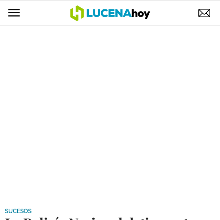
POLÍTICA
AYUNTAMIENTO
ELECCIONES
SUCESOS
ECONOMÍA
DESARROLLO LOCAL
LUCENA EMPRESAS
OCIO
COFRADÍAS
SUCESOS