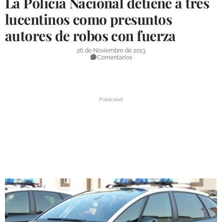
La Policía Nacional detiene a tres
DEPORTES
lucentinos como presuntos
autores de robos con fuerza
COMPETICIONES
DEPORTE BASE
26 de Noviembre de 2013
Comentarios
OPINIÓN
VENTANA CIUDADANA
CÓRDOBA
PROVINCIA
SUBBÉTICA HOY
SALUD
OBRAS
NECROLÓGICAS