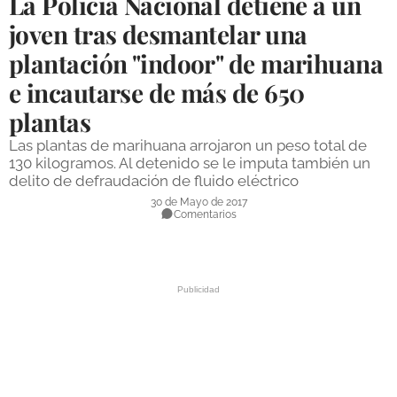
La Policía Nacional detiene a un
DEPORTES
joven tras desmantelar una
plantación "indoor" de marihuana
COMPETICIONES
e incautarse de más de 650
DEPORTE BASE
plantas
OPINIÓN
Las plantas de marihuana arrojaron un peso total de
VENTANA CIUDADANA
130 kilogramos. Al detenido se le imputa también un
delito de defraudación de fluido eléctrico
CÓRDOBA
30 de Mayo de 2017
Comentarios
PROVINCIA
SUBBÉTICA HOY
SALUD
OBRAS
NECROLÓGICAS