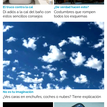
El truco contra la cal
¿De verdad hacen esto?
Di adiós a la cal del baño con
Costumbres que rompen
estos sencillos consejos
todos los esquemas
No es tu imaginación
¿Ves caras en enchufes, coches o nubes? Tiene explicación