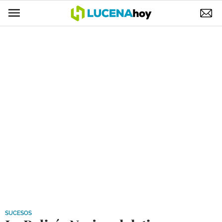
POLÍTICA
AYUNTAMIENTO
ELECCIONES
SUCESOS
ECONOMÍA
DESARROLLO LOCAL
LUCENA EMPRESAS
OCIO
COFRADÍAS
SUCESOS