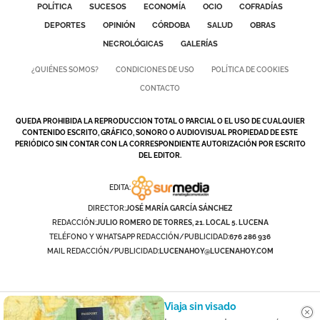
POLÍTICA
SUCESOS
ECONOMÍA
OCIO
COFRADÍAS
DEPORTES
OPINIÓN
CÓRDOBA
SALUD
OBRAS
NECROLÓGICAS
GALERÍAS
¿QUIÉNES SOMOS?
CONDICIONES DE USO
POLÍTICA DE COOKIES
CONTACTO
QUEDA PROHIBIDA LA REPRODUCCION TOTAL O PARCIAL O EL USO DE CUALQUIER
CONTENIDO ESCRITO, GRÁFICO, SONORO O AUDIOVISUAL PROPIEDAD DE ESTE
PERIÓDICO SIN CONTAR CON LA CORRESPONDIENTE AUTORIZACIÓN POR ESCRITO
DEL EDITOR.
EDITA:
DIRECTOR:
JOSÉ MARÍA GARCÍA SÁNCHEZ
REDACCIÓN:
JULIO ROMERO DE TORRES, 21. LOCAL 5. LUCENA
TELÉFONO Y WHATSAPP REDACCIÓN/PUBLICIDAD:
676 286 936
MAIL REDACCIÓN/PUBLICIDAD:
LUCENAHOY@LUCENAHOY.COM
Viaja sin visado