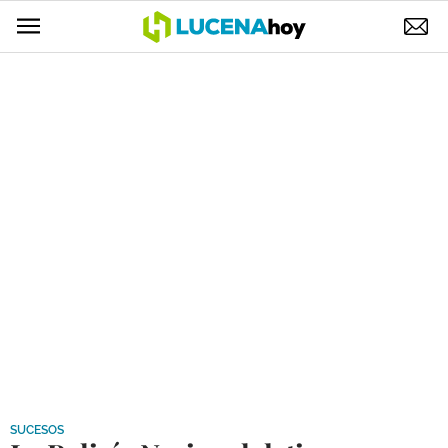
POLÍTICA
AYUNTAMIENTO
ELECCIONES
SUCESOS
ECONOMÍA
DESARROLLO LOCAL
LUCENA EMPRESAS
OCIO
COFRADÍAS
SUCESOS