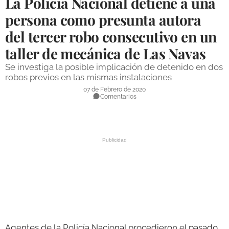
La Policía Nacional detiene a una
DEPORTES
persona como presunta autora
del tercer robo consecutivo en un
COMPETICIONES
taller de mecánica de Las Navas
DEPORTE BASE
Se investiga la posible implicación de detenido en dos
OPINIÓN
robos previos en las mismas instalaciones
07 de Febrero de 2020
VENTANA CIUDADANA
Comentarios
CÓRDOBA
PROVINCIA
SUBBÉTICA HOY
SALUD
OBRAS
NECROLÓGICAS
Agentes de la Policía Nacional procedieron el pasado