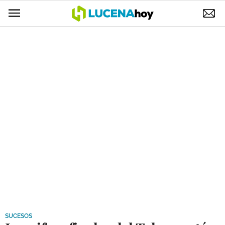
POLÍTICA
AYUNTAMIENTO
ELECCIONES
SUCESOS
ECONOMÍA
DESARROLLO LOCAL
LUCENA EMPRESAS
OCIO
COFRADÍAS
SUCESOS