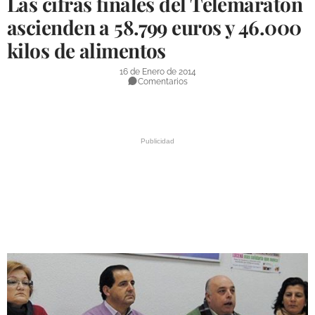
Las cifras finales del Telemaratón
DEPORTES
ascienden a 58.799 euros y 46.000
kilos de alimentos
COMPETICIONES
DEPORTE BASE
16 de Enero de 2014
Comentarios
OPINIÓN
VENTANA CIUDADANA
CÓRDOBA
PROVINCIA
SUBBÉTICA HOY
SALUD
OBRAS
NECROLÓGICAS