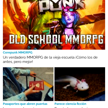
Corepunk MMORPG
Un verdadero MMORPG de la vieja escuela ¡Cómo los de
antes, pero mejor!
Pasaportes que abren puertas
Parece ciencia ficción