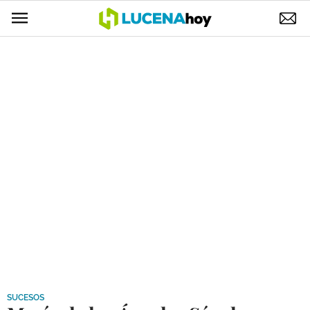
POLÍTICA
AYUNTAMIENTO
ELECCIONES
SUCESOS
ECONOMÍA
DESARROLLO LOCAL
LUCENA EMPRESAS
OCIO
COFRADÍAS
SUCESOS