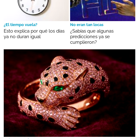
¿El tiempo vuela?
No eran tan locas
Esto explica por qué los días
¿Sabías que algunas
ya no duran igual
predicciones ya se
cumplieron?