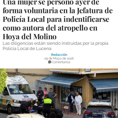
Una mujer se personó ayer de
DEPORTES
forma voluntaria en la Jefatura de
Policía Local para indentificarse
COMPETICIONES
como autora del atropello en
DEPORTE BASE
Hoya del Molino
OPINIÓN
Las diligencias están siendo instruidas por la propia
VENTANA CIUDADANA
Policía Local de Lucena
Redacción
CÓRDOBA
09 de Mayo de 2026
Comentarios
PROVINCIA
SUBBÉTICA HOY
SALUD
OBRAS
NECROLÓGICAS