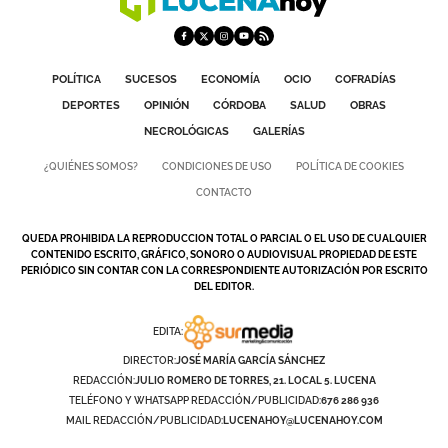
POLÍTICA
SUCESOS
ECONOMÍA
OCIO
COFRADÍAS
DEPORTES
OPINIÓN
CÓRDOBA
SALUD
OBRAS
NECROLÓGICAS
GALERÍAS
¿QUIÉNES SOMOS?
CONDICIONES DE USO
POLÍTICA DE COOKIES
CONTACTO
QUEDA PROHIBIDA LA REPRODUCCION TOTAL O PARCIAL O EL USO DE CUALQUIER
CONTENIDO ESCRITO, GRÁFICO, SONORO O AUDIOVISUAL PROPIEDAD DE ESTE
PERIÓDICO SIN CONTAR CON LA CORRESPONDIENTE AUTORIZACIÓN POR ESCRITO
DEL EDITOR.
EDITA:
DIRECTOR:
JOSÉ MARÍA GARCÍA SÁNCHEZ
REDACCIÓN:
JULIO ROMERO DE TORRES, 21. LOCAL 5. LUCENA
TELÉFONO Y WHATSAPP REDACCIÓN/PUBLICIDAD:
676 286 936
MAIL REDACCIÓN/PUBLICIDAD:
LUCENAHOY@LUCENAHOY.COM