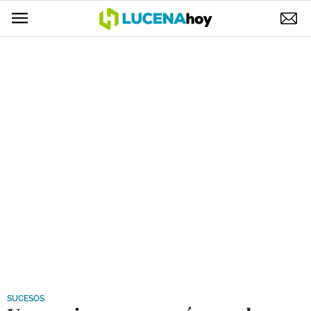
POLÍTICA
AYUNTAMIENTO
ELECCIONES
SUCESOS
ECONOMÍA
DESARROLLO LOCAL
LUCENA EMPRESAS
OCIO
COFRADÍAS
SUCESOS