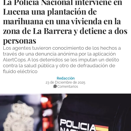
La Policía Nacional interviene en
DEPORTES
Lucena una plantación de
marihuana en una vivienda en la
COMPETICIONES
zona de La Barrera y detiene a dos
DEPORTE BASE
personas
OPINIÓN
Los agentes tuvieron conocimiento de los hechos a
VENTANA CIUDADANA
través de una denuncia anónima por la aplicación
AlertCops. A los detenidos se les imputan un delito
CÓRDOBA
contra la salud pública y otro de defraudación de
fluido eléctrico
PROVINCIA
Redacción
23 de Diciembre de 2025
Comentarios
SUBBÉTICA HOY
SALUD
OBRAS
NECROLÓGICAS