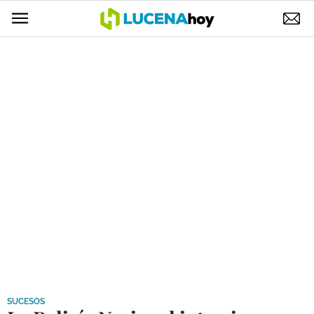
POLÍTICA
AYUNTAMIENTO
ELECCIONES
SUCESOS
ECONOMÍA
DESARROLLO LOCAL
LUCENA EMPRESAS
OCIO
COFRADÍAS
SUCESOS