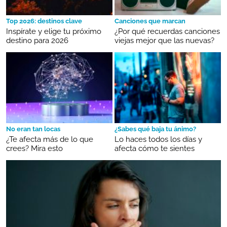
Top 2026: destinos clave
Canciones que marcan
Inspírate y elige tu próximo
¿Por qué recuerdas canciones
destino para 2026
viejas mejor que las nuevas?
No eran tan locas
¿Sabes qué baja tu ánimo?
¿Te afecta más de lo que
Lo haces todos los días y
crees? Mira esto
afecta cómo te sientes