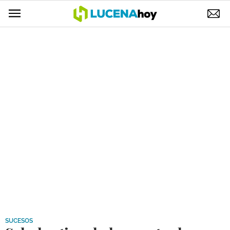
POLÍTICA
AYUNTAMIENTO
ELECCIONES
SUCESOS
ECONOMÍA
DESARROLLO LOCAL
LUCENA EMPRESAS
OCIO
COFRADÍAS
SUCESOS