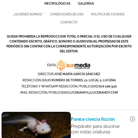
NECROLÓGICAS
GALERÍAS
¿QUIÉNES SOMOS?
CONDICIONES DE USO
POLÍTICA DE COOKIES
CONTACTO
QUEDA PROHIBIDA LA REPRODUCCION TOTAL O PARCIAL O EL USO DE CUALQUIER
CONTENIDO ESCRITO, GRÁFICO, SONORO O AUDIOVISUAL PROPIEDAD DE ESTE
PERIÓDICO SIN CONTAR CON LA CORRESPONDIENTE AUTORIZACIÓN POR ESCRITO
DEL EDITOR.
EDITA:
DIRECTOR:
JOSÉ MARÍA GARCÍA SÁNCHEZ
REDACCIÓN:
JULIO ROMERO DE TORRES, 21. LOCAL 5. LUCENA
TELÉFONO Y WHATSAPP REDACCIÓN/PUBLICIDAD:
676 286 936
MAIL REDACCIÓN/PUBLICIDAD:
LUCENAHOY@LUCENAHOY.COM
Parece ciencia ficción
Prepárate para alucinar
con estas criaturas