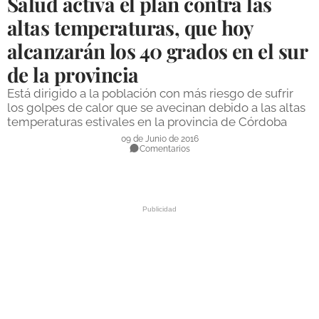
Salud activa el plan contra las
DEPORTES
altas temperaturas, que hoy
alcanzarán los 40 grados en el sur
COMPETICIONES
de la provincia
DEPORTE BASE
Está dirigido a la población con más riesgo de sufrir
OPINIÓN
los golpes de calor que se avecinan debido a las altas
temperaturas estivales en la provincia de Córdoba
VENTANA CIUDADANA
09 de Junio de 2016
Comentarios
CÓRDOBA
PROVINCIA
SUBBÉTICA HOY
SALUD
OBRAS
NECROLÓGICAS