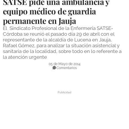
SATSE pide una ambulancia y
DEPORTES
equipo médico de guardia
permanente en Jauja
COMPETICIONES
El Sindicato Profesional de la Enfermería SATSE-
DEPORTE BASE
Córdoba se reunió el pasado día 29 de abril con el
representante de la alcaldía de Lucena en Jauja,
OPINIÓN
Rafael Gómez, para analizar la situación asistencial y
sanitaria de la localidad, sobre todo en lo referente a
VENTANA CIUDADANA
la atención urgente
CÓRDOBA
05 de Mayo de 2014
Comentarios
PROVINCIA
SUBBÉTICA HOY
SALUD
OBRAS
NECROLÓGICAS