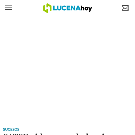
POLÍTICA
AYUNTAMIENTO
ELECCIONES
SUCESOS
ECONOMÍA
DESARROLLO LOCAL
LUCENA EMPRESAS
OCIO
COFRADÍAS
SUCESOS