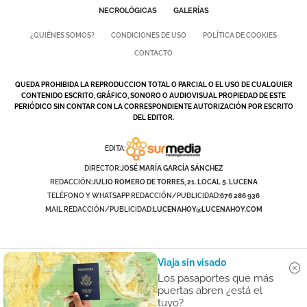
NECROLÓGICAS
GALERÍAS
¿QUIÉNES SOMOS?
CONDICIONES DE USO
POLÍTICA DE COOKIES
CONTACTO
QUEDA PROHIBIDA LA REPRODUCCION TOTAL O PARCIAL O EL USO DE CUALQUIER
CONTENIDO ESCRITO, GRÁFICO, SONORO O AUDIOVISUAL PROPIEDAD DE ESTE
PERIÓDICO SIN CONTAR CON LA CORRESPONDIENTE AUTORIZACIÓN POR ESCRITO
DEL EDITOR.
EDITA:
DIRECTOR:
JOSÉ MARÍA GARCÍA SÁNCHEZ
REDACCIÓN:
JULIO ROMERO DE TORRES, 21. LOCAL 5. LUCENA
TELÉFONO Y WHATSAPP REDACCIÓN/PUBLICIDAD:
676 286 936
MAIL REDACCIÓN/PUBLICIDAD:
LUCENAHOY@LUCENAHOY.COM
Viaja sin visado
Los pasaportes que más
puertas abren ¿está el
tuyo?