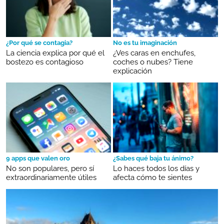
¿Por qué se contagia?
No es tu imaginación
La ciencia explica por qué el
¿Ves caras en enchufes,
bostezo es contagioso
coches o nubes? Tiene
explicación
9 apps que valen oro
¿Sabes qué baja tu ánimo?
No son populares, pero sí
Lo haces todos los días y
extraordinariamente útiles
afecta cómo te sientes