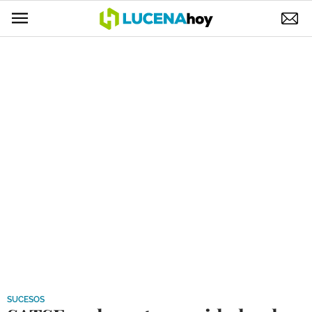
POLÍTICA
AYUNTAMIENTO
ELECCIONES
SUCESOS
ECONOMÍA
DESARROLLO LOCAL
LUCENA EMPRESAS
OCIO
COFRADÍAS
SUCESOS