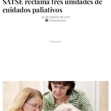
SATSE reclama tres unidades de
DEPORTES
cuidados paliativos
COMPETICIONES
25 de Agosto de 2011
Comentarios
DEPORTE BASE
OPINIÓN
VENTANA CIUDADANA
CÓRDOBA
PROVINCIA
SUBBÉTICA HOY
SALUD
OBRAS
NECROLÓGICAS