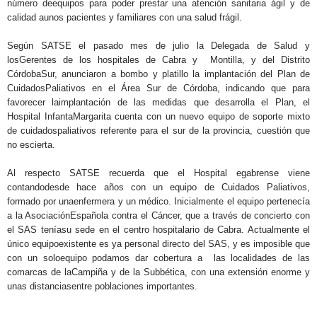
número deequipos para poder prestar una atención sanitaria ágil y de
calidad aunos pacientes y familiares con una salud frágil.
Según SATSE el pasado mes de julio la Delegada de Salud y
losGerentes de los hospitales de Cabra y Montilla, y del Distrito
CórdobaSur, anunciaron a bombo y platillo la implantación del Plan de
CuidadosPaliativos en el Área Sur de Córdoba, indicando que para
favorecer laimplantación de las medidas que desarrolla el Plan, el
Hospital InfantaMargarita cuenta con un nuevo equipo de soporte mixto
de cuidadospaliativos referente para el sur de la provincia, cuestión que
no escierta.
Al respecto SATSE recuerda que el Hospital egabrense viene
contandodesde hace años con un equipo de Cuidados Paliativos,
formado por unaenfermera y un médico. Inicialmente el equipo pertenecía
a la AsociaciónEspañola contra el Cáncer, que a través de concierto con
el SAS teníasu sede en el centro hospitalario de Cabra. Actualmente el
único equipoexistente es ya personal directo del SAS, y es imposible que
con un soloequipo podamos dar cobertura a las localidades de las
comarcas de laCampiña y de la Subbética, con una extensión enorme y
unas distanciasentre poblaciones importantes.
.
.