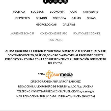
POLÍTICA
SUCESOS
ECONOMÍA
OCIO
COFRADÍAS
DEPORTES
OPINIÓN
CÓRDOBA
SALUD
OBRAS
NECROLÓGICAS
GALERÍAS
¿QUIÉNES SOMOS?
CONDICIONES DE USO
POLÍTICA DE COOKIES
CONTACTO
QUEDA PROHIBIDA LA REPRODUCCION TOTAL O PARCIAL O EL USO DE CUALQUIER
CONTENIDO ESCRITO, GRÁFICO, SONORO O AUDIOVISUAL PROPIEDAD DE ESTE
PERIÓDICO SIN CONTAR CON LA CORRESPONDIENTE AUTORIZACIÓN POR ESCRITO
DEL EDITOR.
EDITA:
DIRECTOR:
JOSÉ MARÍA GARCÍA SÁNCHEZ
REDACCIÓN:
JULIO ROMERO DE TORRES, 21. LOCAL 5. LUCENA
TELÉFONO Y WHATSAPP REDACCIÓN/PUBLICIDAD:
676 286 936
MAIL REDACCIÓN/PUBLICIDAD:
LUCENAHOY@LUCENAHOY.COM