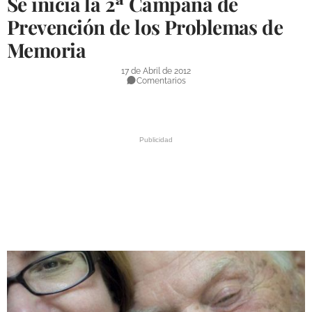
Se inicia la 2ª Campaña de
DEPORTES
Prevención de los Problemas de
Memoria
COMPETICIONES
DEPORTE BASE
17 de Abril de 2012
Comentarios
OPINIÓN
VENTANA CIUDADANA
CÓRDOBA
PROVINCIA
SUBBÉTICA HOY
SALUD
OBRAS
NECROLÓGICAS