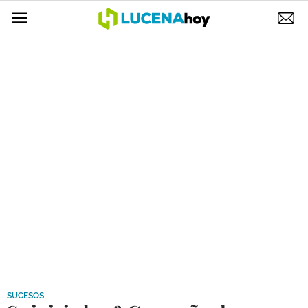
POLÍTICA
AYUNTAMIENTO
ELECCIONES
SUCESOS
ECONOMÍA
DESARROLLO LOCAL
LUCENA EMPRESAS
OCIO
COFRADÍAS
SUCESOS