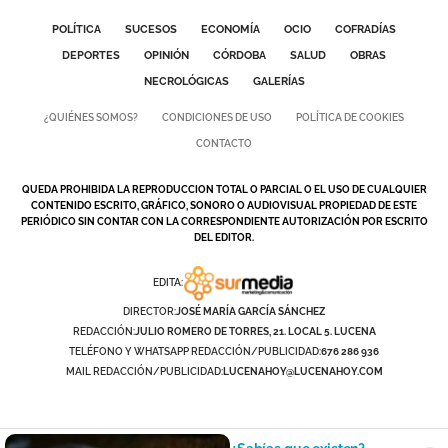
POLÍTICA
SUCESOS
ECONOMÍA
OCIO
COFRADÍAS
DEPORTES
OPINIÓN
CÓRDOBA
SALUD
OBRAS
NECROLÓGICAS
GALERÍAS
¿QUIÉNES SOMOS?
CONDICIONES DE USO
POLÍTICA DE COOKIES
CONTACTO
QUEDA PROHIBIDA LA REPRODUCCION TOTAL O PARCIAL O EL USO DE CUALQUIER
CONTENIDO ESCRITO, GRÁFICO, SONORO O AUDIOVISUAL PROPIEDAD DE ESTE
PERIÓDICO SIN CONTAR CON LA CORRESPONDIENTE AUTORIZACIÓN POR ESCRITO
DEL EDITOR.
EDITA:
DIRECTOR:
JOSÉ MARÍA GARCÍA SÁNCHEZ
REDACCIÓN:
JULIO ROMERO DE TORRES, 21. LOCAL 5. LUCENA
TELÉFONO Y WHATSAPP REDACCIÓN/PUBLICIDAD:
676 286 936
MAIL REDACCIÓN/PUBLICIDAD:
LUCENAHOY@LUCENAHOY.COM