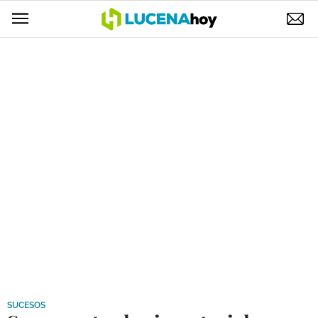
POLÍTICA
AYUNTAMIENTO
ELECCIONES
SUCESOS
ECONOMÍA
DESARROLLO LOCAL
LUCENA EMPRESAS
OCIO
COFRADÍAS
SUCESOS