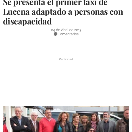
Se presenta el primer taxi de
DEPORTES
Lucena adaptado a personas con
discapacidad
COMPETICIONES
DEPORTE BASE
04 de Abril de 2013
Comentarios
OPINIÓN
VENTANA CIUDADANA
CÓRDOBA
PROVINCIA
SUBBÉTICA HOY
SALUD
OBRAS
NECROLÓGICAS