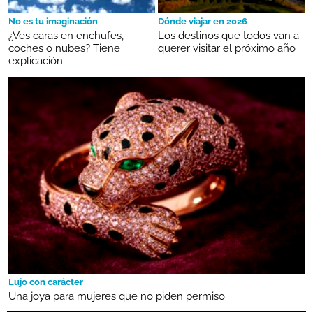
No es tu imaginación
Dónde viajar en 2026
¿Ves caras en enchufes,
Los destinos que todos van a
coches o nubes? Tiene
querer visitar el próximo año
explicación
Lujo con carácter
Una joya para mujeres que no piden permiso