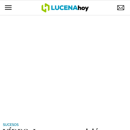
POLÍTICA
AYUNTAMIENTO
ELECCIONES
SUCESOS
ECONOMÍA
DESARROLLO LOCAL
LUCENA EMPRESAS
OCIO
COFRADÍAS
SUCESOS