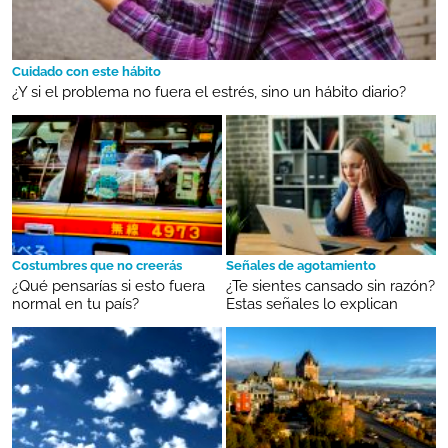
Cuidado con este hábito
¿Y si el problema no fuera el estrés, sino un hábito diario?
Costumbres que no creerás
Señales de agotamiento
¿Qué pensarías si esto fuera
¿Te sientes cansado sin razón?
normal en tu país?
Estas señales lo explican