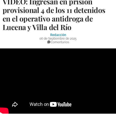
VÍDEO: Ingresan en prisión
DEPORTES
provisional 4 de los 11 detenidos
en el operativo antidroga de
COMPETICIONES
Lucena y Villa del Río
DEPORTE BASE
Redacción
OPINIÓN
06 de Septiembre de 2025
Comentarios
VENTANA CIUDADANA
CÓRDOBA
PROVINCIA
SUBBÉTICA HOY
SALUD
OBRAS
NECROLÓGICAS