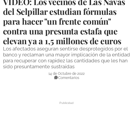
VÍDEO: Los vecinos de Las Navas
DEPORTES
del Selpillar estudian fórmulas
para hacer "un frente común"
COMPETICIONES
contra una presunta estafa que
DEPORTE BASE
elevan ya a 1,5 millones de euros
OPINIÓN
Los afectados aseguran sentirse desprotegidos por el
VENTANA CIUDADANA
banco y reclaman una mayor implicación de la entidad
para recuperar con rapidez las cantidades que les han
CÓRDOBA
sido presuntamente sustraídas
14 de Octubre de 2022
Comentarios
PROVINCIA
SUBBÉTICA HOY
SALUD
OBRAS
NECROLÓGICAS