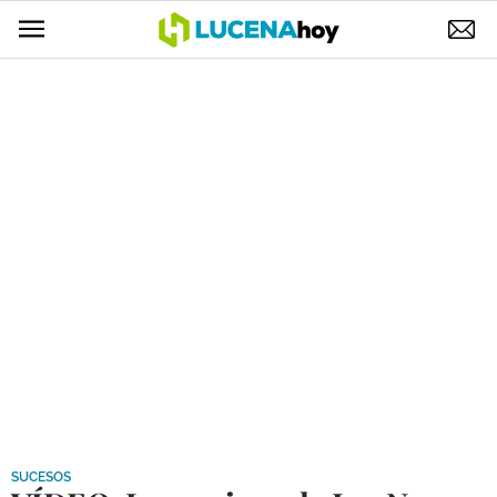
POLÍTICA
AYUNTAMIENTO
ELECCIONES
SUCESOS
ECONOMÍA
DESARROLLO LOCAL
LUCENA EMPRESAS
OCIO
COFRADÍAS
SUCESOS