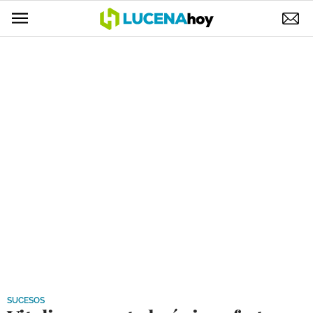
POLÍTICA
AYUNTAMIENTO
ELECCIONES
SUCESOS
ECONOMÍA
DESARROLLO LOCAL
LUCENA EMPRESAS
OCIO
COFRADÍAS
SUCESOS