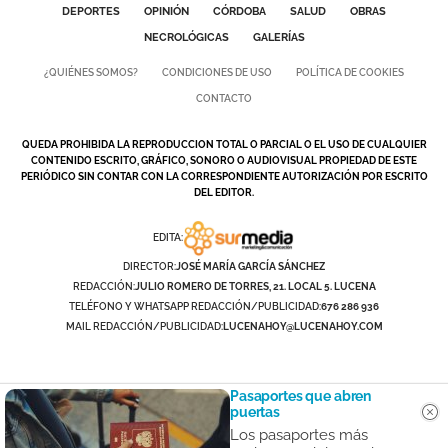
DEPORTES
OPINIÓN
CÓRDOBA
SALUD
OBRAS
NECROLÓGICAS
GALERÍAS
¿QUIÉNES SOMOS?
CONDICIONES DE USO
POLÍTICA DE COOKIES
CONTACTO
QUEDA PROHIBIDA LA REPRODUCCION TOTAL O PARCIAL O EL USO DE CUALQUIER
CONTENIDO ESCRITO, GRÁFICO, SONORO O AUDIOVISUAL PROPIEDAD DE ESTE
PERIÓDICO SIN CONTAR CON LA CORRESPONDIENTE AUTORIZACIÓN POR ESCRITO
DEL EDITOR.
EDITA:
DIRECTOR:
JOSÉ MARÍA GARCÍA SÁNCHEZ
REDACCIÓN:
JULIO ROMERO DE TORRES, 21. LOCAL 5. LUCENA
TELÉFONO Y WHATSAPP REDACCIÓN/PUBLICIDAD:
676 286 936
MAIL REDACCIÓN/PUBLICIDAD:
LUCENAHOY@LUCENAHOY.COM
Pasaportes que abren
puertas
Los pasaportes más