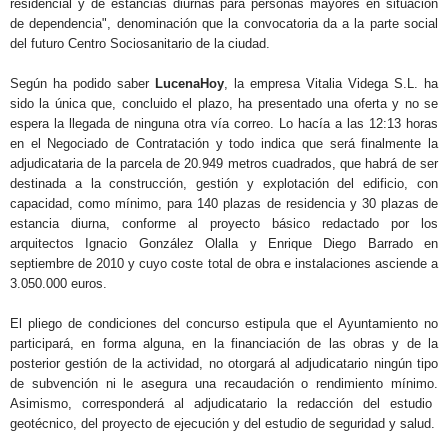
residencial y de estancias diurnas para personas mayores en situación
de dependencia", denominación que la convocatoria da a la parte social
GALERÍAS
del futuro Centro Sociosanitario de la ciudad.
Según ha podido saber
LucenaHoy
, la empresa Vitalia Videga S.L. ha
sido la única que, concluido el plazo, ha presentado una oferta y no se
espera la llegada de ninguna otra vía correo. Lo hacía a las 12:13 horas
en el Negociado de Contratación y todo indica que será finalmente la
adjudicataria de la parcela de 20.949 metros cuadrados, que habrá de ser
destinada a la construcción, gestión y explotación del edificio, con
capacidad, como mínimo, para 140 plazas de residencia y 30 plazas de
estancia diurna, conforme al proyecto básico redactado por los
arquitectos Ignacio González Olalla y Enrique Diego Barrado en
septiembre de 2010 y cuyo coste total de obra e instalaciones asciende a
3.050.000 euros.
El pliego de condiciones del concurso estipula que el Ayuntamiento no
participará, en forma alguna, en la financiación de las obras y de la
posterior gestión de la actividad, no otorgará al adjudicatario ningún tipo
de subvención ni le asegura una recaudación o rendimiento mínimo.
Asimismo, corresponderá al adjudicatario la redacción del estudio
geotécnico, del
proyecto de ejecución y del estudio de seguridad y salud.