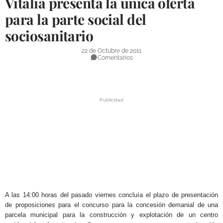
Vitalia presenta la única oferta
DEPORTES
para la parte social del
sociosanitario
COMPETICIONES
DEPORTE BASE
22 de Octubre de 2011
Comentarios
OPINIÓN
VENTANA CIUDADANA
CÓRDOBA
PROVINCIA
SUBBÉTICA HOY
SALUD
.
OBRAS
A las 14:00 horas del pasado viernes concluía el plazo de presentación
de proposiciones para el concurso para la concesión demanial de una
parcela municipal para la construcción y explotación de un centro
NECROLÓGICAS