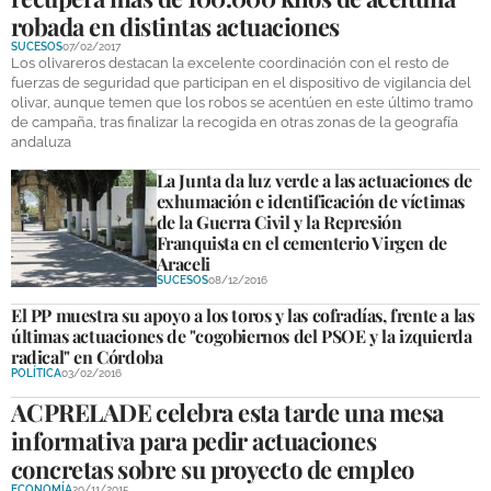
robada en distintas actuaciones
SUCESOS
07/02/2017
Los olivareros destacan la excelente coordinación con el resto de
fuerzas de seguridad que participan en el dispositivo de vigilancia del
olivar, aunque temen que los robos se acentúen en este último tramo
de campaña, tras finalizar la recogida en otras zonas de la geografía
andaluza
La Junta da luz verde a las actuaciones de
exhumación e identificación de víctimas
de la Guerra Civil y la Represión
Franquista en el cementerio Virgen de
Araceli
SUCESOS
08/12/2016
El PP muestra su apoyo a los toros y las cofradías, frente a las
últimas actuaciones de "cogobiernos del PSOE y la izquierda
radical" en Córdoba
POLÍTICA
03/02/2016
ACPRELADE celebra esta tarde una mesa
informativa para pedir actuaciones
concretas sobre su proyecto de empleo
ECONOMÍA
20/11/2015