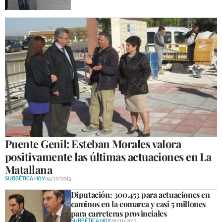
Puente Genil: Esteban Morales valora
positivamente las últimas actuaciones en La
Matallana
SUBBÉTICA HOY
05/12/2013
Diputación: 300.453 para actuaciones en
caminos en la comarca y casi 5 millones
para carreteras provinciales
SUBBÉTICA HOY
26/11/2013