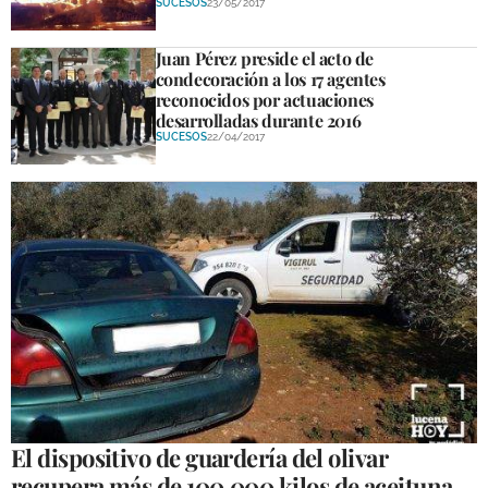
SUCESOS
23/05/2017
Juan Pérez preside el acto de
condecoración a los 17 agentes
reconocidos por actuaciones
desarrolladas durante 2016
SUCESOS
22/04/2017
El dispositivo de guardería del olivar
recupera más de 100.000 kilos de aceituna