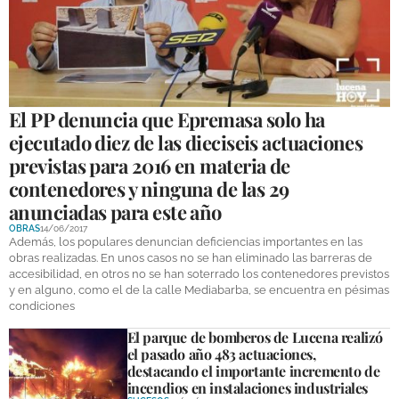
GALERÍAS
El PP denuncia que Epremasa solo ha
ejecutado diez de las dieciseis actuaciones
previstas para 2016 en materia de
contenedores y ninguna de las 29
anunciadas para este año
OBRAS
14/06/2017
Además, los populares denuncian deficiencias importantes en las
obras realizadas. En unos casos no se han eliminado las barreras de
accesibilidad, en otros no se han soterrado los contenedores previstos
y en alguno, como el de la calle Mediabarba, se encuentra en pésimas
condiciones
El parque de bomberos de Lucena realizó
el pasado año 483 actuaciones,
destacando el importante incremento de
incendios en instalaciones industriales