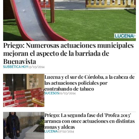
Priego: Numerosas actuaciones municipales
mejoran el aspecto de la barriada de
Buenavista
SUBBÉTICA HOY
13/03/2014
Lucena y el sur de Córdoba, a la cabeza de
las actuaciones policiales por
contrabando de tabaco
SUCESOS
01/03/2014
Priego: La segunda fase del 'Profea 2013'
arranca con once actuaciones en distintas
zonas y aldeas
LUCENA
07/02/2014