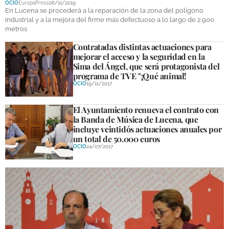
OCIO
EuropaPress
06/11/2019
DEPORTES
En Lucena se procederá a la reparación de la zona del polígono
industrial y a la mejora del firme más defectuoso a lo largo de 2.900
metros
COMPETICIONES
Contratadas distintas actuaciones para
DEPORTE BASE
mejorar el acceso y la seguridad en la
Sima del Ángel, que será protagonista del
OPINIÓN
programa de TVE "¡Qué animal!
OCIO
19/11/2017
VENTANA CIUDADANA
El Ayuntamiento renueva el contrato con
CÓRDOBA
la Banda de Música de Lucena, que
incluye veintidós actuaciones anuales por
PROVINCIA
un total de 50.000 euros
OCIO
24/07/2017
SUBBÉTICA HOY
SALUD
OBRAS
NECROLÓGICAS