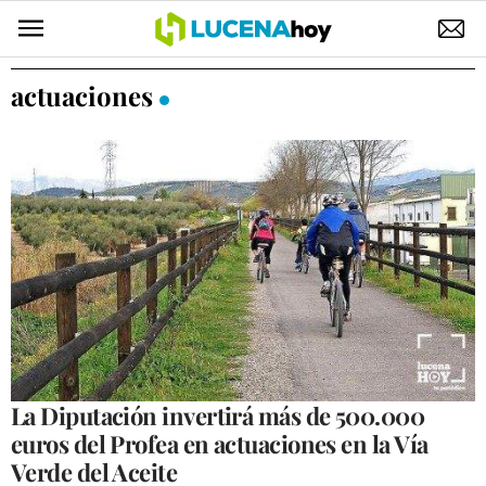
POLÍTICA
actuaciones
AYUNTAMIENTO
ELECCIONES
SUCESOS
ECONOMÍA
DESARROLLO LOCAL
LUCENA EMPRESAS
OCIO
La Diputación invertirá más de 500.000
euros del Profea en actuaciones en la Vía
COFRADÍAS
Verde del Aceite