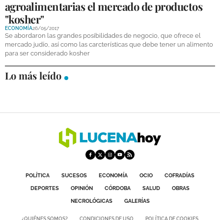
agroalimentarias el mercado de productos
DEPORTES
"kosher"
ECONOMÍA
26/05/2017
COMPETICIONES
Se abordaron las grandes posibilidades de negocio, que ofrece el
mercado judío, así como las carcterísticas que debe tener un alimento
DEPORTE BASE
para ser considerado kosher
OPINIÓN
Lo más leído
VENTANA CIUDADANA
CÓRDOBA
PROVINCIA
SUBBÉTICA HOY
SALUD
POLÍTICA
SUCESOS
ECONOMÍA
OCIO
COFRADÍAS
DEPORTES
OPINIÓN
CÓRDOBA
SALUD
OBRAS
OBRAS
NECROLÓGICAS
GALERÍAS
NECROLÓGICAS
¿QUIÉNES SOMOS?
CONDICIONES DE USO
POLÍTICA DE COOKIES