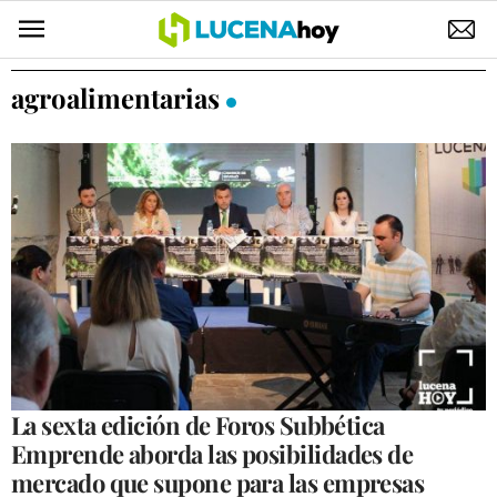
POLÍTICA
agroalimentarias
AYUNTAMIENTO
ELECCIONES
SUCESOS
ECONOMÍA
DESARROLLO LOCAL
LUCENA EMPRESAS
OCIO
La sexta edición de Foros Subbética
Emprende aborda las posibilidades de
COFRADÍAS
mercado que supone para las empresas