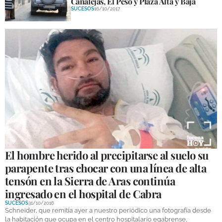
Canalejas, El Peso y Plaza Alta y Baja
DEPORTES
SUCESOS
16/10/2017
COMPETICIONES
DEPORTE BASE
OPINIÓN
VENTANA CIUDADANA
CÓRDOBA
PROVINCIA
SUBBÉTICA HOY
El hombre herido al precipitarse al suelo su
parapente tras chocar con una línea de alta
SALUD
tensón en la Sierra de Aras continúa
ingresado en el hospital de Cabra
OBRAS
SUCESOS
31/10/2016
Schneider, que remitía ayer a nuestro periódico una fotografía desde
NECROLÓGICAS
la habitación que ocupa en el centro hospitalario egabrense,