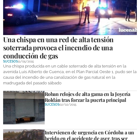
Una chispa en una red de alta tensión
soterrada provoca el incendio de una
conducción de gas
SUCESOS
11/05/2015
Una chispa producida en un cable soterrado de alta tensión en la
avenida Luis Alberto de Cuenca, en el Plan Parcial Oeste 1, pudo ser la
causa del incendio de una canalización de gas natural en la
madrugada del pasado sábado
Roban relojes de alta gama en la Joyería
Roldán tras forzar la puerta principal
SUCESOS
02/02/2015
Intervienen de urgencia en Córdoba a un
herido en el accidente de ayer, tras ser