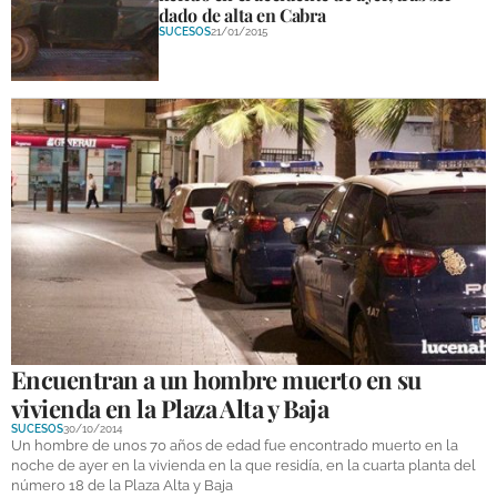
dado de alta en Cabra
SUCESOS
21/01/2015
Encuentran a un hombre muerto en su
vivienda en la Plaza Alta y Baja
SUCESOS
30/10/2014
Un hombre de unos 70 años de edad fue encontrado muerto en la
noche de ayer en la vivienda en la que residía, en la cuarta planta del
número 18 de la Plaza Alta y Baja