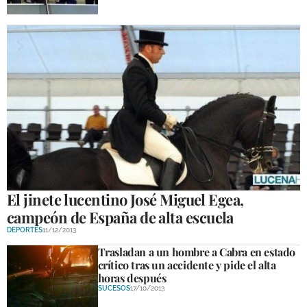
El jinete lucentino José Miguel Egea,
campeón de España de alta escuela
DEPORTES
11/12/2013
Trasladan a un hombre a Cabra en estado
crítico tras un accidente y pide el alta
horas después
SUCESOS
17/10/2013