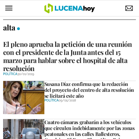
POLÍTICA
alta
AYUNTAMIENTO
El pleno aprueba la petición de una reunión
ELECCIONES
con el presidente de la Junta antes del 15
marzo para hablar sobre el hospital de alta
SUCESOS
resolución
POLÍTICA
30/01/2019
ECONOMÍA
Susana Díaz confirma que la redacción
del proyecto del centro de alta resolución
DESARROLLO LOCAL
se licitará este año
LUCENA EMPRESAS
POLÍTICA
09/05/2018
OCIO
Cuatro cámaras grabarán a los vehículos
que circulen indebidamente por las zonas
COFRADÍAS
peatonales en las calles Ballesteros,