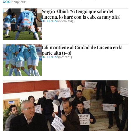
OCIO
10/09/2013
Sergio Albiol: 'Si tengo que salir del
Lucena, lo haré con la cabeza muy alta'
DEPORTES
06/06/2013
Lili mantiene al Ciudad de Lucena en la
parte alta (1-0)
DEPORTES
15/01/2013