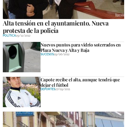
Alta tensión en el ayuntamiento. Nueva
protesta de la policía
POLÍTICA
29/11/2012
Nuevos puntos para vidrio soterrados en
Plaza Nueva y Alta y Baja
SUCESOS
29/06/2012
Capote recibe el alta, aunque tendrá que
dejar el fútbol
DEPORTES
27/09/2011