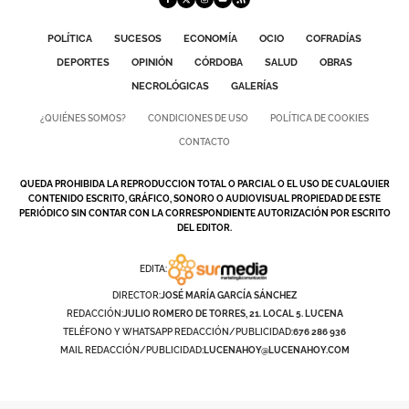
POLÍTICA
SUCESOS
ECONOMÍA
OCIO
COFRADÍAS
DEPORTES
OPINIÓN
CÓRDOBA
SALUD
OBRAS
NECROLÓGICAS
GALERÍAS
¿QUIÉNES SOMOS?
CONDICIONES DE USO
POLÍTICA DE COOKIES
CONTACTO
QUEDA PROHIBIDA LA REPRODUCCION TOTAL O PARCIAL O EL USO DE CUALQUIER
CONTENIDO ESCRITO, GRÁFICO, SONORO O AUDIOVISUAL PROPIEDAD DE ESTE
PERIÓDICO SIN CONTAR CON LA CORRESPONDIENTE AUTORIZACIÓN POR ESCRITO
DEL EDITOR.
EDITA:
DIRECTOR:
JOSÉ MARÍA GARCÍA SÁNCHEZ
REDACCIÓN:
JULIO ROMERO DE TORRES, 21. LOCAL 5. LUCENA
TELÉFONO Y WHATSAPP REDACCIÓN/PUBLICIDAD:
676 286 936
MAIL REDACCIÓN/PUBLICIDAD:
LUCENAHOY@LUCENAHOY.COM