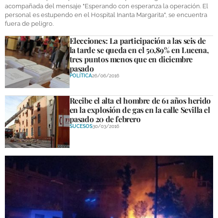
acompañada del mensaje "Esperando con esperanza la operación. El
personal es estupendo en el Hospital Inanta Margarita", se encuentra
GALERÍAS
fuera de peligro.
Elecciones: La participación a las seis de
la tarde se queda en el 50,89% en Lucena,
tres puntos menos que en diciembre
pasado
POLÍTICA
26/06/2016
Recibe el alta el hombre de 61 años herido
en la explosión de gas en la calle Sevilla el
pasado 20 de febrero
SUCESOS
30/03/2016