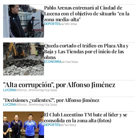
Pablo Arenas entrenará al Ciudad de
Lucena con el objetivo de situarlo "en la
zona media-alta"
DEPORTES
24/06/2014
Queda cortado el tráfico en Plaza Alta y
Baja y Las Tiendas por el inicio de las
obras
ECONOMÍA
22/04/2014
"Alta corrupción", por Alfonso Jiménez
LUCENA
Alfonso Jiménez
05/03/2014
"Decisiones ¿valientes?", por Alfonso Jiménez
LUCENA
Alfonso Jiménez
05/03/2014
El Club Lucentino TM bate al líder y se
consolida en la zona alta (fotos)
DEPORTES
16/12/2013