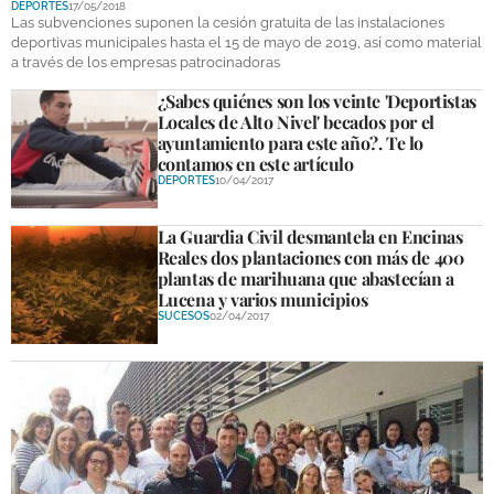
DEPORTES
17/05/2018
DEPORTES
Las subvenciones suponen la cesión gratuita de las instalaciones
deportivas municipales hasta el 15 de mayo de 2019, así como material
a través de los empresas patrocinadoras
COMPETICIONES
¿Sabes quiénes son los veinte 'Deportistas
DEPORTE BASE
Locales de Alto Nivel' becados por el
ayuntamiento para este año?. Te lo
OPINIÓN
contamos en este artículo
DEPORTES
10/04/2017
VENTANA CIUDADANA
La Guardia Civil desmantela en Encinas
CÓRDOBA
Reales dos plantaciones con más de 400
plantas de marihuana que abastecían a
PROVINCIA
Lucena y varios municipios
SUCESOS
02/04/2017
SUBBÉTICA HOY
SALUD
OBRAS
NECROLÓGICAS