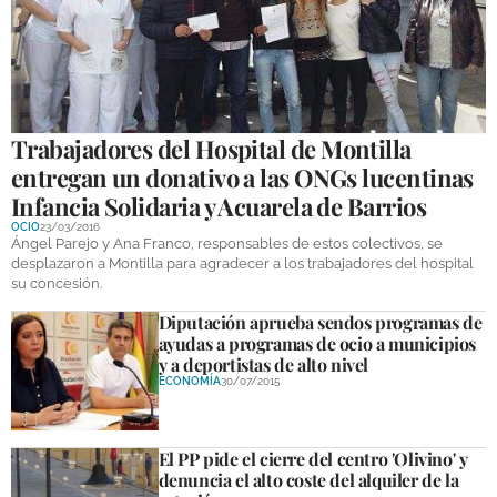
GALERÍAS
Trabajadores del Hospital de Montilla
entregan un donativo a las ONGs lucentinas
Infancia Solidaria y Acuarela de Barrios
OCIO
23/03/2016
Ángel Parejo y Ana Franco, responsables de estos colectivos, se
desplazaron a Montilla para agradecer a los trabajadores del hospital
su concesión.
Diputación aprueba sendos programas de
ayudas a programas de ocio a municipios
y a deportistas de alto nivel
ECONOMÍA
30/07/2015
El PP pide el cierre del centro 'Olivino' y
denuncia el alto coste del alquiler de la