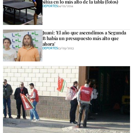
sitúa en lo más alto de la tabla (fotos)
DEPORTES
14/01/2014
Juani: 'El año que ascendimos a Segunda
B había un presupuesto más alto que
ahora'
DEPORTES
13/09/2013