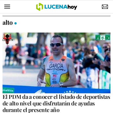
POLÍTICA
alto
AYUNTAMIENTO
ELECCIONES
SUCESOS
ECONOMÍA
DESARROLLO LOCAL
LUCENA EMPRESAS
OCIO
El PDM da a conocer el listado de deportistas
de alto nivel que disfrutarán de ayudas
COFRADÍAS
durante el presente año