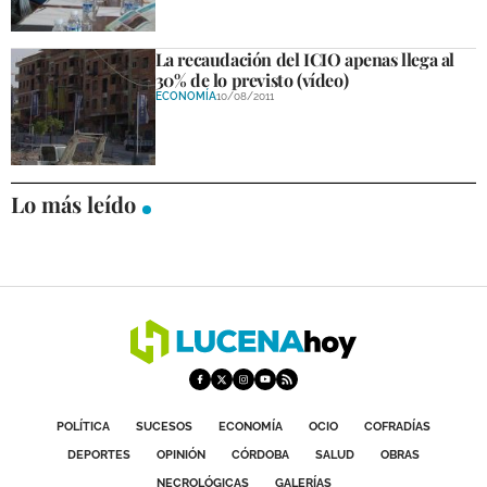
La recaudación del ICIO apenas llega al
30% de lo previsto (vídeo)
ECONOMÍA
10/08/2011
Lo más leído
POLÍTICA
SUCESOS
ECONOMÍA
OCIO
COFRADÍAS
DEPORTES
OPINIÓN
CÓRDOBA
SALUD
OBRAS
NECROLÓGICAS
GALERÍAS