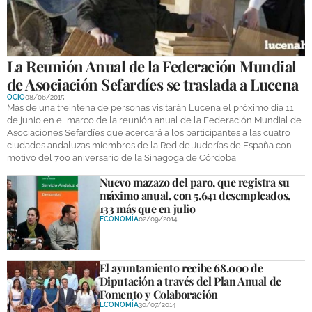
GALERÍAS
La Reunión Anual de la Federación Mundial
de Asociación Sefardíes se traslada a Lucena
OCIO
08/06/2015
Más de una treintena de personas visitarán Lucena el próximo día 11
de junio en el marco de la reunión anual de la Federación Mundial de
Asociaciones Sefardíes que acercará a los participantes a las cuatro
ciudades andaluzas miembros de la Red de Juderías de España con
motivo del 700 aniversario de la Sinagoga de Córdoba
Nuevo mazazo del paro, que registra su
máximo anual, con 5.641 desempleados,
133 más que en julio
ECONOMÍA
02/09/2014
El ayuntamiento recibe 68.000 de
Diputación a través del Plan Anual de
Fomento y Colaboración
ECONOMÍA
30/07/2014