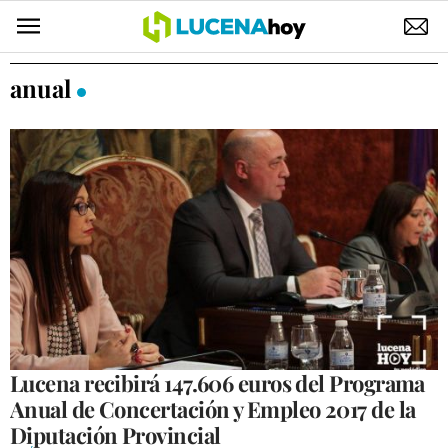
POLÍTICA
anual
AYUNTAMIENTO
ELECCIONES
SUCESOS
ECONOMÍA
DESARROLLO LOCAL
LUCENA EMPRESAS
OCIO
Lucena recibirá 147.606 euros del Programa
Anual de Concertación y Empleo 2017 de la
COFRADÍAS
Diputación Provincial