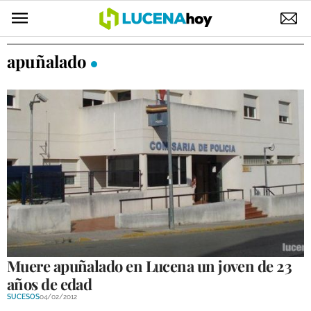
POLÍTICA
apuñalado
AYUNTAMIENTO
ELECCIONES
SUCESOS
ECONOMÍA
DESARROLLO LOCAL
LUCENA EMPRESAS
OCIO
Muere apuñalado en Lucena un joven de 23
años de edad
COFRADÍAS
SUCESOS
04/02/2012