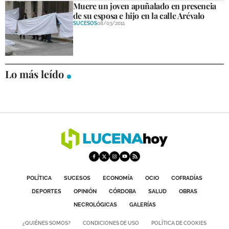
Muere un joven apuñalado en presencia
DEPORTES
de su esposa e hijo en la calle Arévalo
SUCESOS
08/03/2011
COMPETICIONES
DEPORTE BASE
OPINIÓN
Lo más leído
VENTANA CIUDADANA
CÓRDOBA
PROVINCIA
SUBBÉTICA HOY
SALUD
POLÍTICA
SUCESOS
ECONOMÍA
OCIO
COFRADÍAS
DEPORTES
OPINIÓN
CÓRDOBA
SALUD
OBRAS
OBRAS
NECROLÓGICAS
GALERÍAS
¿QUIÉNES SOMOS?
CONDICIONES DE USO
POLÍTICA DE COOKIES
NECROLÓGICAS