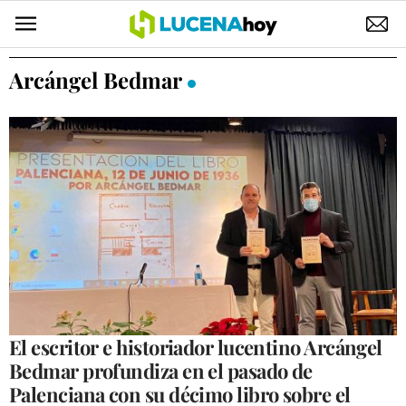
POLÍTICA
Arcángel Bedmar
AYUNTAMIENTO
ELECCIONES
SUCESOS
ECONOMÍA
DESARROLLO LOCAL
LUCENA EMPRESAS
OCIO
El escritor e historiador lucentino Arcángel
Bedmar profundiza en el pasado de
COFRADÍAS
Palenciana con su décimo libro sobre el