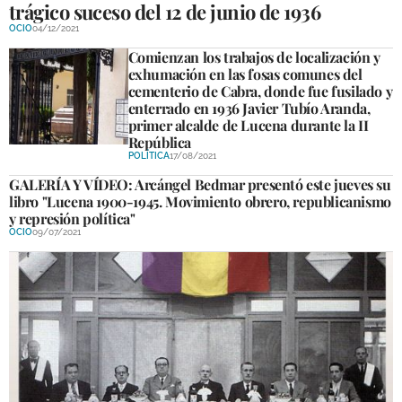
trágico suceso del 12 de junio de 1936
DEPORTES
OCIO
04/12/2021
Comienzan los trabajos de localización y
COMPETICIONES
exhumación en las fosas comunes del
DEPORTE BASE
cementerio de Cabra, donde fue fusilado y
enterrado en 1936 Javier Tubío Aranda,
primer alcalde de Lucena durante la II
OPINIÓN
República
POLÍTICA
17/08/2021
VENTANA CIUDADANA
GALERÍA Y VÍDEO: Arcángel Bedmar presentó este jueves su
libro "Lucena 1900-1945. Movimiento obrero, republicanismo
CÓRDOBA
y represión política"
OCIO
09/07/2021
PROVINCIA
SUBBÉTICA HOY
SALUD
OBRAS
NECROLÓGICAS