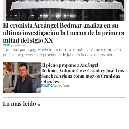
GALERÍAS
El cronista Arcángel Bedmar analiza en su
última investigación la Lucena de la primera
mitad del siglo XX
OCIO
30/06/2021
'Lucena 1900-1945. Movimiento obrero, republicanismo y represión
política' se presenta el próximo 8 de julio en la Casa de los Mora
El pleno propone a Arcángel
Bedmar, Antonio Cruz Casado y José Luis
Sánchez Arjona como nuevos Cronistas
Oficiales
POLÍTICA
24/07/2016
Lo más leído