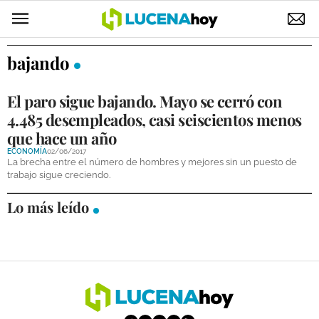
POLÍTICA
bajando
AYUNTAMIENTO
El paro sigue bajando. Mayo se cerró con
ELECCIONES
4.485 desempleados, casi seiscientos menos
que hace un año
SUCESOS
ECONOMÍA
02/06/2017
La brecha entre el número de hombres y mejores sin un puesto de
ECONOMÍA
trabajo sigue creciendo.
Lo más leído
DESARROLLO LOCAL
LUCENA EMPRESAS
OCIO
COFRADÍAS