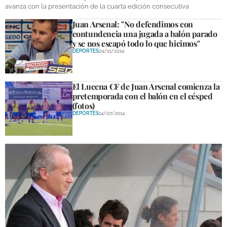
avanza con la presentación de la cuarta edición consecutiva
DEPORTES
Juan Arsenal: "No defendimos con
COMPETICIONES
contundencia una jugada a balón parado
y se nos escapó todo lo que hicimos"
DEPORTE BASE
DEPORTES
24/11/2014
OPINIÓN
El Lucena CF de Juan Arsenal comienza la
VENTANA CIUDADANA
pretemporada con el balón en el césped
(fotos)
CÓRDOBA
DEPORTES
14/07/2014
PROVINCIA
SUBBÉTICA HOY
SALUD
OBRAS
NECROLÓGICAS