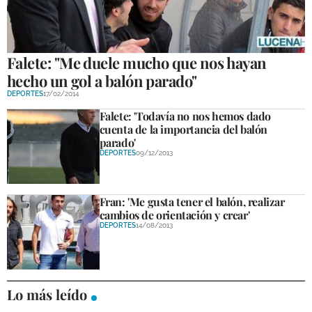
GALERÍAS
Falete: "Me duele mucho que nos hayan
hecho un gol a balón parado"
DEPORTES
17/02/2014
Falete: 'Todavía no nos hemos dado
cuenta de la importancia del balón
parado'
DEPORTES
09/12/2013
Fran: 'Me gusta tener el balón, realizar
cambios de orientación y crear'
DEPORTES
14/08/2013
Lo más leído