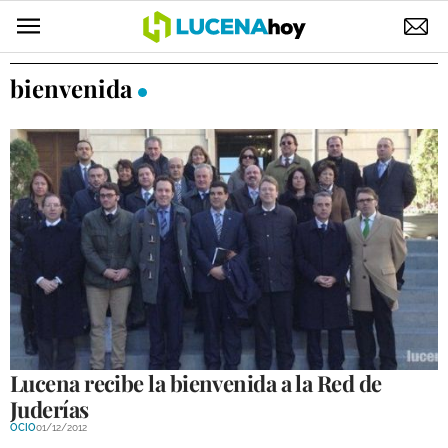
POLÍTICA
bienvenida
AYUNTAMIENTO
ELECCIONES
SUCESOS
ECONOMÍA
DESARROLLO LOCAL
LUCENA EMPRESAS
OCIO
Lucena recibe la bienvenida a la Red de
Juderías
COFRADÍAS
OCIO
01/12/2012