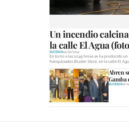
Un incendio calcina 
la calle El Agua (foto
SUCESOS
04/08/2014
En torno a las 10:45 horas se ha producido un 
franquiciados Bluster Store, en la calle El Ag
Abren su
Gamba d
SUCESOS
18/1