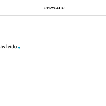
NEWSLETTER
D
OBRAS
NECROLÓGICAS
GALERÍAS
ás leído