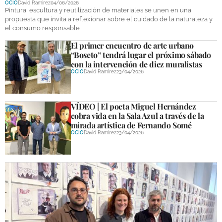
OCIO
David Ramírez
04/06/2026
DEPORTES
Pintura, escultura y reutilización de materiales se unen en una
propuesta que invita a reflexionar sobre el cuidado de la naturaleza y
el consumo responsable
COMPETICIONES
El primer encuentro de arte urbano
DEPORTE BASE
“Boseto” tendrá lugar el próximo sábado
con la intervención de diez muralistas
OPINIÓN
OCIO
David Ramírez
23/04/2026
VENTANA CIUDADANA
VÍDEO | El poeta Miguel Hernández
CÓRDOBA
cobra vida en la Sala Azul a través de la
mirada artística de Fernando Somé
PROVINCIA
OCIO
David Ramírez
23/04/2026
SUBBÉTICA HOY
SALUD
OBRAS
NECROLÓGICAS