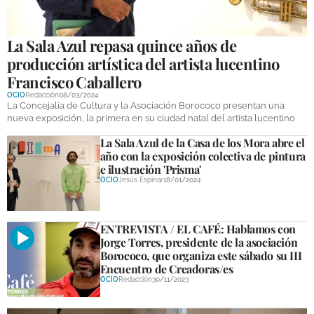
La Sala Azul repasa quince años de
producción artística del artista lucentino
Francisco Caballero
OCIO
Redacción
08/03/2024
La Concejalía de Cultura y la Asociación Borococo presentan una
nueva exposición, la primera en su ciudad natal del artista lucentino
La Sala Azul de la Casa de los Mora abre el
año con la exposición colectiva de pintura
e ilustración 'Prisma'
OCIO
Jesús Espinar
18/01/2024
ENTREVISTA / EL CAFÉ: Hablamos con
Jorge Torres, presidente de la asociación
Borococo, que organiza este sábado su III
Encuentro de Creadoras/es
OCIO
Redacción
30/11/2023