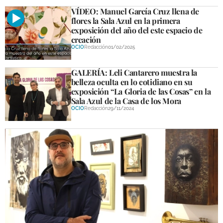
VÍDEO: Manuel García Cruz llena de
flores la Sala Azul en la primera
exposición del año del este espacio de
creación
OCIO
Redacción
01/02/2025
GALERÍA: Leli Cantarero muestra la
belleza oculta en lo cotidiano en su
exposición “La Gloria de las Cosas” en la
Sala Azul de la Casa de los Mora
OCIO
Redacción
29/11/2024