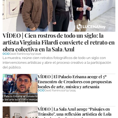
GALERÍAS
VÍDEO | Cien rostros de todo un siglo: la
artista Virginia Filardi convierte el retrato en
obra colectiva en la Sala Azul
OCIO
David Ramírez
13/03/2026
La muestra, reúne cien retratos fotográficos de todo un siglo con
intervenciones artísticas y abre el proceso creativo a la participación
del público.
VÍDEO | El Palacio Erisana acoge el 5º
Encuentro de Creadores con propuestas
locales de arte, música y artesanía
OCIO
David Ramírez
07/12/2025
VÍDEO | La Sala Azul acoge “Paisajes en
Tránsito”, una reflexión artística de Lola