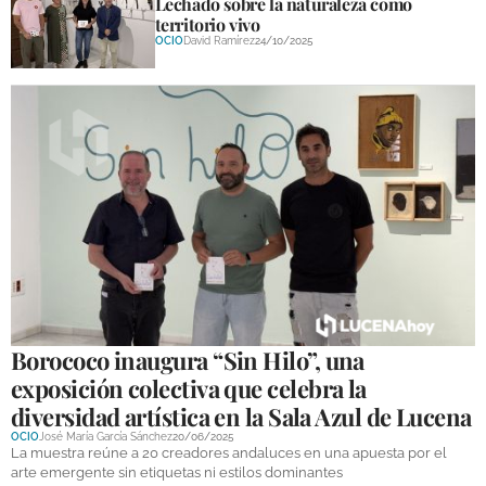
Lechado sobre la naturaleza como
territorio vivo
OCIO
David Ramírez
24/10/2025
Borococo inaugura “Sin Hilo”, una
exposición colectiva que celebra la
diversidad artística en la Sala Azul de Lucena
OCIO
José María García Sánchez
20/06/2025
La muestra reúne a 20 creadores andaluces en una apuesta por el
arte emergente sin etiquetas ni estilos dominantes