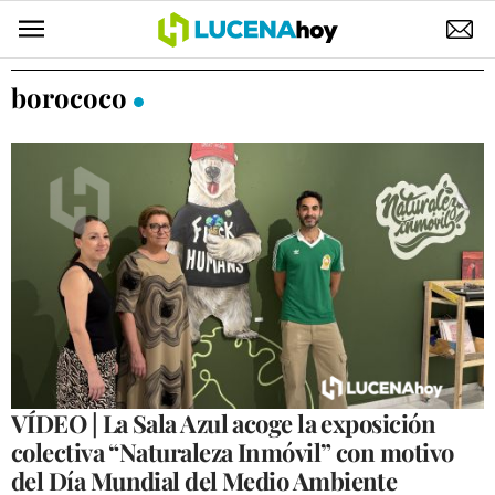
POLÍTICA
borococo
AYUNTAMIENTO
ELECCIONES
SUCESOS
ECONOMÍA
DESARROLLO LOCAL
LUCENA EMPRESAS
OCIO
VÍDEO | La Sala Azul acoge la exposición
colectiva “Naturaleza Inmóvil” con motivo
COFRADÍAS
del Día Mundial del Medio Ambiente