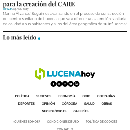
para la creación del CARE
DEPORTES
OBRAS
05/07/2017
Marina Álvarez: "Seguimos avanzando en el proceso de construcción
COMPETICIONES
del centro sanitario de Lucena, que va a ofrecer una atención sanitaria
de calidad a sus habitantes y a los del área geográfica de su influencia"
DEPORTE BASE
Lo más leído
OPINIÓN
VENTANA CIUDADANA
CÓRDOBA
PROVINCIA
SUBBÉTICA HOY
POLÍTICA
SUCESOS
ECONOMÍA
OCIO
COFRADÍAS
SALUD
DEPORTES
OPINIÓN
CÓRDOBA
SALUD
OBRAS
NECROLÓGICAS
GALERÍAS
OBRAS
¿QUIÉNES SOMOS?
CONDICIONES DE USO
POLÍTICA DE COOKIES
NECROLÓGICAS
CONTACTO