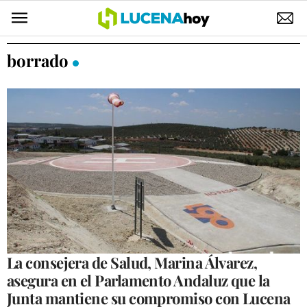
POLÍTICA
borrado
AYUNTAMIENTO
ELECCIONES
SUCESOS
ECONOMÍA
DESARROLLO LOCAL
LUCENA EMPRESAS
OCIO
La consejera de Salud, Marina Álvarez,
asegura en el Parlamento Andaluz que la
COFRADÍAS
Junta mantiene su compromiso con Lucena