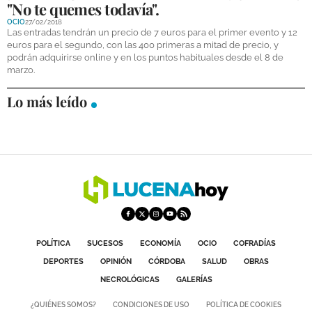
"No te quemes todavía".
DEPORTES
OCIO
27/02/2018
Las entradas tendrán un precio de 7 euros para el primer evento y 12
COMPETICIONES
euros para el segundo, con las 400 primeras a mitad de precio, y
podrán adquirirse online y en los puntos habituales desde el 8 de
DEPORTE BASE
marzo.
OPINIÓN
Lo más leído
VENTANA CIUDADANA
CÓRDOBA
PROVINCIA
SUBBÉTICA HOY
SALUD
POLÍTICA
SUCESOS
ECONOMÍA
OCIO
COFRADÍAS
DEPORTES
OPINIÓN
CÓRDOBA
SALUD
OBRAS
OBRAS
NECROLÓGICAS
GALERÍAS
¿QUIÉNES SOMOS?
CONDICIONES DE USO
POLÍTICA DE COOKIES
NECROLÓGICAS