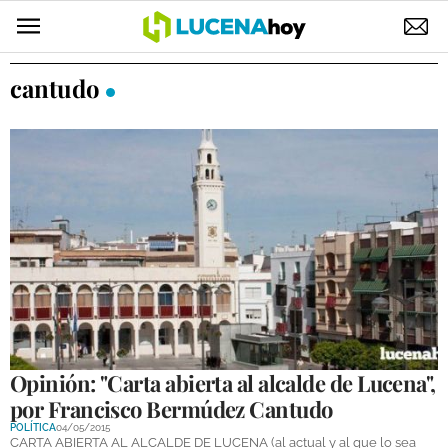
POLÍTICA
cantudo
AYUNTAMIENTO
ELECCIONES
SUCESOS
ECONOMÍA
DESARROLLO LOCAL
LUCENA EMPRESAS
OCIO
Opinión: "Carta abierta al alcalde de Lucena",
por Francisco Bermúdez Cantudo
COFRADÍAS
POLÍTICA
04/05/2015
CARTA ABIERTA AL ALCALDE DE LUCENA (al actual y al que lo sea