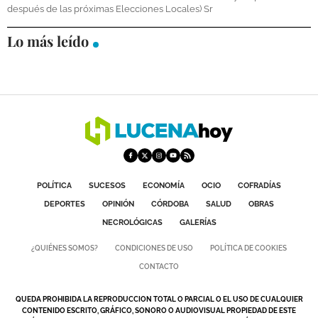
después de las próximas Elecciones Locales) Sr
DEPORTES
Lo más leído
COMPETICIONES
DEPORTE BASE
OPINIÓN
VENTANA CIUDADANA
CÓRDOBA
POLÍTICA
SUCESOS
ECONOMÍA
OCIO
COFRADÍAS
PROVINCIA
DEPORTES
OPINIÓN
CÓRDOBA
SALUD
OBRAS
SUBBÉTICA HOY
NECROLÓGICAS
GALERÍAS
SALUD
¿QUIÉNES SOMOS?
CONDICIONES DE USO
POLÍTICA DE COOKIES
CONTACTO
OBRAS
QUEDA PROHIBIDA LA REPRODUCCION TOTAL O PARCIAL O EL USO DE CUALQUIER
CONTENIDO ESCRITO, GRÁFICO, SONORO O AUDIOVISUAL PROPIEDAD DE ESTE
NECROLÓGICAS