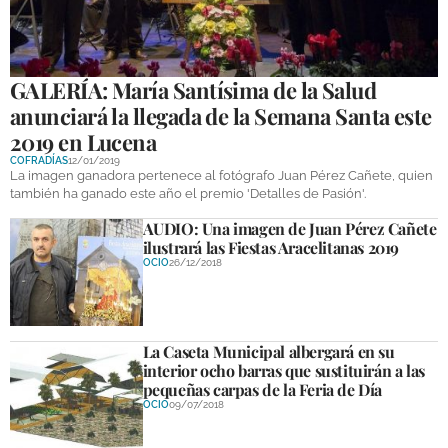
GALERÍA: María Santísima de la Salud
anunciará la llegada de la Semana Santa este
2019 en Lucena
COFRADÍAS
12/01/2019
La imagen ganadora pertenece al fotógrafo Juan Pérez Cañete, quien
también ha ganado este año el premio 'Detalles de Pasión'.
AUDIO: Una imagen de Juan Pérez Cañete
ilustrará las Fiestas Aracelitanas 2019
OCIO
26/12/2018
La Caseta Municipal albergará en su
interior ocho barras que sustituirán a las
pequeñas carpas de la Feria de Día
OCIO
09/07/2018