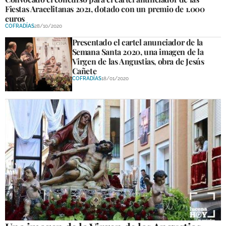
Fiestas Aracelitanas 2021, dotado con un premio de 1.000
euros
COFRADÍAS
28/10/2020
Presentado el cartel anunciador de la
Semana Santa 2020, una imagen de la
Virgen de las Angustias, obra de Jesús
Cañete
COFRADÍAS
18/01/2020