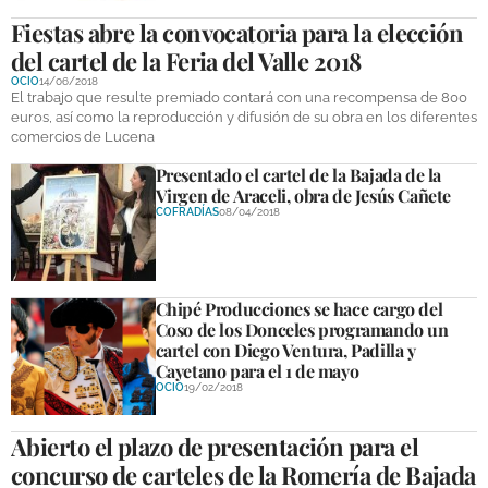
Fiestas abre la convocatoria para la elección
del cartel de la Feria del Valle 2018
OCIO
14/06/2018
El trabajo que resulte premiado contará con una recompensa de 800
euros, así como la reproducción y difusión de su obra en los diferentes
comercios de Lucena
Presentado el cartel de la Bajada de la
Virgen de Araceli, obra de Jesús Cañete
COFRADÍAS
08/04/2018
Chipé Producciones se hace cargo del
Coso de los Donceles programando un
cartel con Diego Ventura, Padilla y
Cayetano para el 1 de mayo
OCIO
19/02/2018
Abierto el plazo de presentación para el
concurso de carteles de la Romería de Bajada