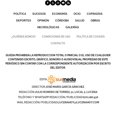
POLÍTICA
SUCESOS
ECONOMÍA
OCIO
COFRADÍAS
DEPORTES
OPINIÓN
CÓRDOBA
SALUD
OBRAS
NECROLÓGICAS
GALERÍAS
¿QUIÉNES SOMOS?
CONDICIONES DE USO
POLÍTICA DE COOKIES
CONTACTO
QUEDA PROHIBIDA LA REPRODUCCION TOTAL O PARCIAL O EL USO DE CUALQUIER
CONTENIDO ESCRITO, GRÁFICO, SONORO O AUDIOVISUAL PROPIEDAD DE ESTE
PERIÓDICO SIN CONTAR CON LA CORRESPONDIENTE AUTORIZACIÓN POR ESCRITO
DEL EDITOR.
EDITA:
DIRECTOR:
JOSÉ MARÍA GARCÍA SÁNCHEZ
REDACCIÓN:
JULIO ROMERO DE TORRES, 21. LOCAL 5. LUCENA
TELÉFONO Y WHATSAPP REDACCIÓN/PUBLICIDAD:
676 286 936
MAIL REDACCIÓN/PUBLICIDAD:
LUCENAHOY@LUCENAHOY.COM