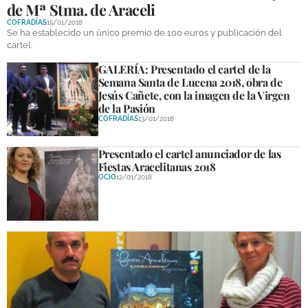
de Mª Stma. de Araceli
COFRADÍAS
15/01/2018
Se ha establecido un único premio de 100 euros y publicación del
cartel.
GALERÍA: Presentado el cartel de la
Semana Santa de Lucena 2018, obra de
Jesús Cañete, con la imagen de la Virgen
de la Pasión
COFRADÍAS
13/01/2018
Presentado el cartel anunciador de las
Fiestas Aracelitanas 2018
OCIO
12/01/2018