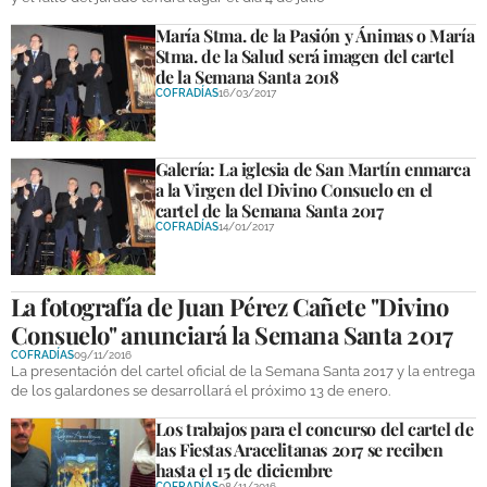
María Stma. de la Pasión y Ánimas o María
Stma. de la Salud será imagen del cartel
de la Semana Santa 2018
COFRADÍAS
16/03/2017
Galería: La iglesia de San Martín enmarca
a la Virgen del Divino Consuelo en el
cartel de la Semana Santa 2017
COFRADÍAS
14/01/2017
La fotografía de Juan Pérez Cañete "Divino
Consuelo" anunciará la Semana Santa 2017
COFRADÍAS
09/11/2016
La presentación del cartel oficial de la Semana Santa 2017 y la entrega
de los galardones se desarrollará el próximo 13 de enero.
Los trabajos para el concurso del cartel de
las Fiestas Aracelitanas 2017 se reciben
hasta el 15 de diciembre
COFRADÍAS
08/11/2016