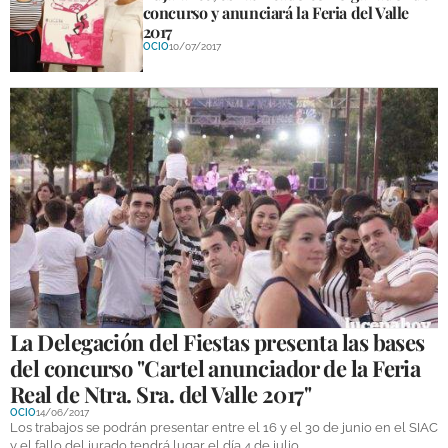
concurso y anunciará la Feria del Valle
2017
OCIO
10/07/2017
La Delegación del Fiestas presenta las bases
del concurso "Cartel anunciador de la Feria
Real de Ntra. Sra. del Valle 2017"
OCIO
14/06/2017
Los trabajos se podrán presentar entre el 16 y el 30 de junio en el SIAC
y el fallo del jurado tendrá lugar el día 4 de julio