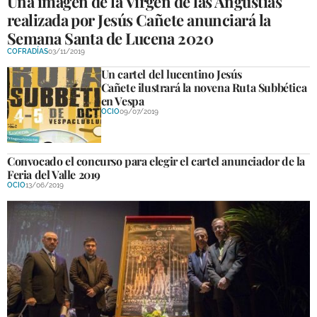
Una imagen de la Virgen de las Angustias
realizada por Jesús Cañete anunciará la
Semana Santa de Lucena 2020
COFRADÍAS
03/11/2019
Un cartel del lucentino Jesús
Cañete ilustrará la novena Ruta Subbética
en Vespa
OCIO
09/07/2019
Convocado el concurso para elegir el cartel anunciador de la
Feria del Valle 2019
OCIO
13/06/2019