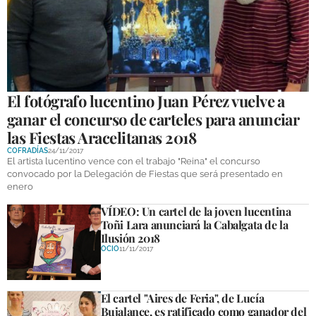
El fotógrafo lucentino Juan Pérez vuelve a
ganar el concurso de carteles para anunciar
las Fiestas Aracelitanas 2018
COFRADÍAS
24/11/2017
El artista lucentino vence con el trabajo "Reina" el concurso
convocado por la Delegación de Fiestas que será presentado en
enero
VÍDEO: Un cartel de la joven lucentina
Toñi Lara anunciará la Cabalgata de la
Ilusión 2018
OCIO
11/11/2017
El cartel "Aires de Feria", de Lucía
Bujalance, es ratificado como ganador del