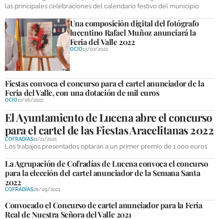
las principales celebraciones del calendario festivo del municipio
DEPORTES
Una composición digital del fotógrafo
COMPETICIONES
lucentino Rafael Muñoz anunciará la
Feria del Valle 2022
DEPORTE BASE
OCIO
13/07/2022
OPINIÓN
Fiestas convoca el concurso para el cartel anunciador de la
VENTANA CIUDADANA
Feria del Valle, con una dotación de mil euros
OCIO
17/06/2022
CÓRDOBA
El Ayuntamiento de Lucena abre el concurso
para el cartel de las Fiestas Aracelitanas 2022
PROVINCIA
COFRADÍAS
11/11/2021
Los trabajos presentados optarán a un primer premio de 1.000 euros
SUBBÉTICA HOY
La Agrupación de Cofradías de Lucena convoca el concurso
SALUD
para la elección del cartel anunciador de la Semana Santa
2022
COFRADÍAS
28/09/2021
OBRAS
Convocado el Concurso de cartel anunciador para la Feria
Real de Nuestra Señora del Valle 2021
NECROLÓGICAS