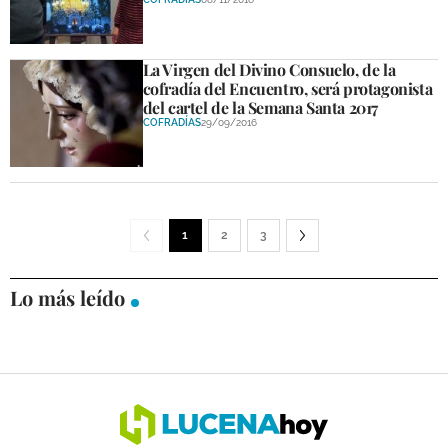
La Virgen del Divino Consuelo, de la
cofradía del Encuentro, será protagonista
del cartel de la Semana Santa 2017
COFRADÍAS
29/09/2016
1
2
3
Lo más leído