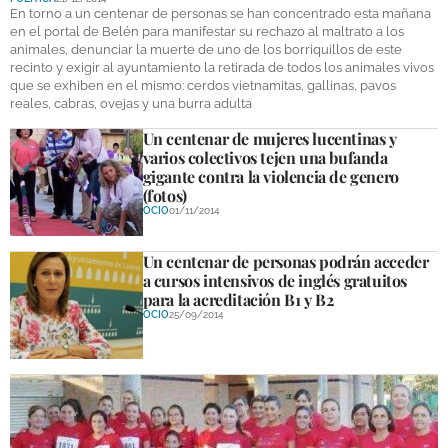
En torno a un centenar de personas se han concentrado esta mañana
en el portal de Belén para manifestar su rechazo al maltrato a los
animales, denunciar la muerte de uno de los borriquillos de este
recinto y exigir al ayuntamiento la retirada de todos los animales vivos
que se exhiben en el mismo: cerdos vietnamitas, gallinas, pavos
reales, cabras, ovejas y una burra adulta
Un centenar de mujeres lucentinas y
varios colectivos tejen una bufanda
gigante contra la violencia de genero
(fotos)
OCIO
01/11/2014
Un centenar de personas podrán acceder
a cursos intensivos de inglés gratuitos
para la acreditación B1 y B2
OCIO
25/09/2014