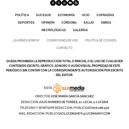
POLÍTICA
SUCESOS
ECONOMÍA
OCIO
COFRADÍAS
DEPORTES
OPINIÓN
CÓRDOBA
SALUD
OBRAS
NECROLÓGICAS
GALERÍAS
¿QUIÉNES SOMOS?
CONDICIONES DE USO
POLÍTICA DE COOKIES
CONTACTO
QUEDA PROHIBIDA LA REPRODUCCION TOTAL O PARCIAL O EL USO DE CUALQUIER
CONTENIDO ESCRITO, GRÁFICO, SONORO O AUDIOVISUAL PROPIEDAD DE ESTE
PERIÓDICO SIN CONTAR CON LA CORRESPONDIENTE AUTORIZACIÓN POR ESCRITO
DEL EDITOR.
EDITA:
DIRECTOR:
JOSÉ MARÍA GARCÍA SÁNCHEZ
REDACCIÓN:
JULIO ROMERO DE TORRES, 21. LOCAL 5. LUCENA
TELÉFONO Y WHATSAPP REDACCIÓN/PUBLICIDAD:
676 286 936
MAIL REDACCIÓN/PUBLICIDAD:
LUCENAHOY@LUCENAHOY.COM