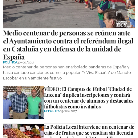
GALERÍAS
Medio centenar de personas se reúnen ante
el Ayuntamiento contra el referéndum ilegal
en Cataluña y en defensa de la unidad de
España
POLÍTICA
30/09/2017
Medio centenar de personas han enarbolado banderas de España y
hasta cantado canciones como la popular "Y Viva España" de Manolo
Escobar en un ambiente festivo
VÍDEO: El Campus de Fútbol "Ciudad de
Lucena" duplica inscripciones y contará
con un centenar de alumnos y destacados
fútbolistas como invitados
DEPORTES
19/06/2017
La Policía Local interviene un centenar de
cajas de frutas que se vendían sin licencia