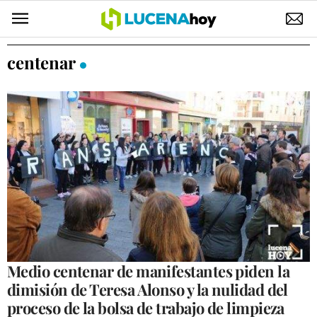
POLÍTICA
centenar
AYUNTAMIENTO
ELECCIONES
SUCESOS
ECONOMÍA
DESARROLLO LOCAL
LUCENA EMPRESAS
OCIO
Medio centenar de manifestantes piden la
dimisión de Teresa Alonso y la nulidad del
COFRADÍAS
proceso de la bolsa de trabajo de limpieza