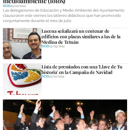
medioambiente (fotos)
OCIO
25/07/2014
Las delegaciones de Educación y Medio Ambiente del Ayuntamiento
clausuraron este viernes los talleres didácticos que han promovido
conjuntamente durante el mes de julio
Lucena señalizará un centenar de
edificios con placas similares a las de la
Medina de Tetuán
OCIO
23/05/2014
Lista de premiados con una 'Llave de Tu
historia' en la Campaña de Navidad
OCIO
23/01/2014