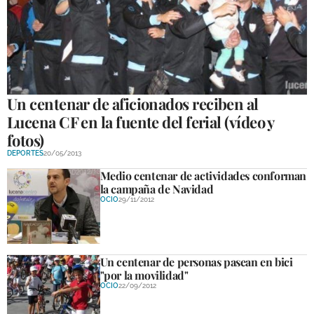
Un centenar de aficionados reciben al
Lucena CF en la fuente del ferial (vídeo y
fotos)
DEPORTES
20/05/2013
Medio centenar de actividades conforman
la campaña de Navidad
OCIO
29/11/2012
Un centenar de personas pasean en bici
"por la movilidad"
OCIO
22/09/2012