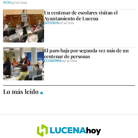
OCIO
19/01/2012
Un centenar de escolares visitan el
Ayuntamiento de Lucena
SUCESOS
07/12/2011
El paro baja por segunda vez más de un
centenar de personas
ECONOMÍA
05/12/2011
Lo más leído