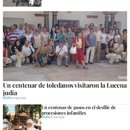
Un centenar de toledanos visitaron la Lucena
judía
OCIO
01/09/2012
Un centenar de pasos en el desfile de
procesiones infantiles
OCIO
22/04/2012