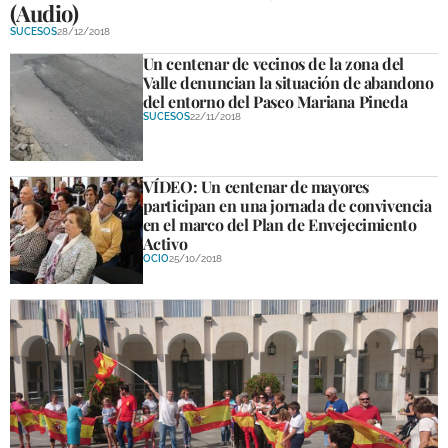
(Audio)
DEPORTES
SUCESOS
28/12/2018
Un centenar de vecinos de la zona del
COMPETICIONES
Valle denuncian la situación de abandono
DEPORTE BASE
del entorno del Paseo Mariana Pineda
SUCESOS
22/11/2018
OPINIÓN
VENTANA CIUDADANA
VÍDEO: Un centenar de mayores
participan en una jornada de convivencia
en el marco del Plan de Envejecimiento
CÓRDOBA
Activo
OCIO
25/10/2018
PROVINCIA
SUBBÉTICA HOY
SALUD
OBRAS
NECROLÓGICAS