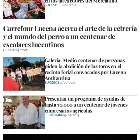
en los alrededores del Mercadillo
SUCESOS
16/06/2017
Carrefour Lucena acerca el arte de la cetrería
y el mundo del perro a un centenar de
escolares lucentinos
OCIO
21/05/2017
Galería: Medio centenar de personas
piden la abolición de los toros en el
recinto ferial convocados por Lucena
Antitaurina
SUCESOS
17/07/2016
Presentan un programa de ayudas de
hasta 70.000 a un centenar de jóvenes
empresarios agrícolas
ECONOMÍA
09/07/2015