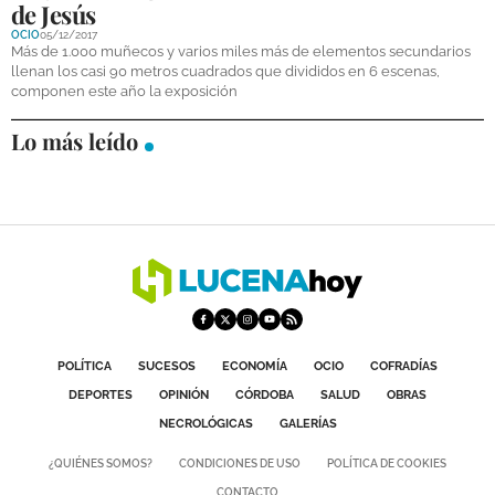
de Jesús
DEPORTES
OCIO
05/12/2017
Más de 1.000 muñecos y varios miles más de elementos secundarios
COMPETICIONES
llenan los casi 90 metros cuadrados que divididos en 6 escenas,
componen este año la exposición
DEPORTE BASE
Lo más leído
OPINIÓN
VENTANA CIUDADANA
CÓRDOBA
PROVINCIA
SUBBÉTICA HOY
POLÍTICA
SUCESOS
ECONOMÍA
OCIO
COFRADÍAS
SALUD
DEPORTES
OPINIÓN
CÓRDOBA
SALUD
OBRAS
NECROLÓGICAS
GALERÍAS
OBRAS
¿QUIÉNES SOMOS?
CONDICIONES DE USO
POLÍTICA DE COOKIES
NECROLÓGICAS
CONTACTO