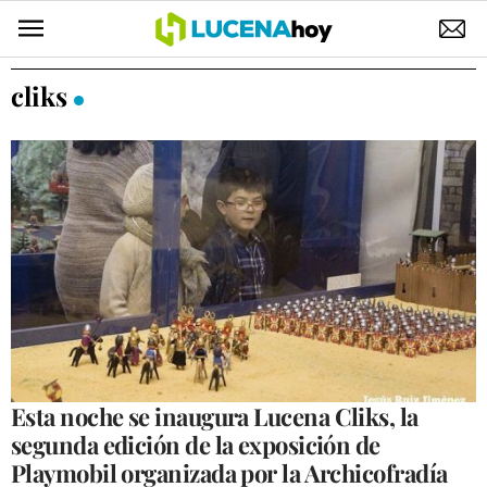
POLÍTICA
cliks
AYUNTAMIENTO
ELECCIONES
SUCESOS
ECONOMÍA
DESARROLLO LOCAL
LUCENA EMPRESAS
OCIO
Esta noche se inaugura Lucena Cliks, la
segunda edición de la exposición de
COFRADÍAS
Playmobil organizada por la Archicofradía