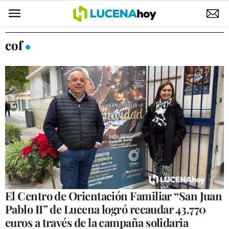
POLÍTICA
cof
AYUNTAMIENTO
ELECCIONES
SUCESOS
ECONOMÍA
DESARROLLO LOCAL
LUCENA EMPRESAS
OCIO
El Centro de Orientación Familiar “San Juan
Pablo II” de Lucena logró recaudar 43.770
COFRADÍAS
euros a través de la campaña solidaria