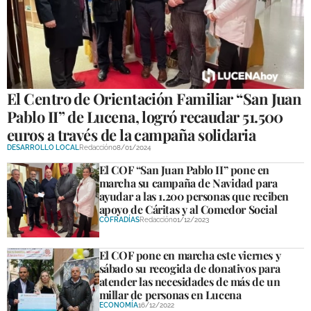
GALERÍAS
El Centro de Orientación Familiar “San Juan
Pablo II” de Lucena, logró recaudar 51.500
euros a través de la campaña solidaria
DESARROLLO LOCAL
Redacción
08/01/2024
El COF “San Juan Pablo II” pone en
marcha su campaña de Navidad para
ayudar a las 1.200 personas que reciben
apoyo de Cáritas y al Comedor Social
COFRADÍAS
Redacción
01/12/2023
El COF pone en marcha este viernes y
sábado su recogida de donativos para
atender las necesidades de más de un
millar de personas en Lucena
ECONOMÍA
16/12/2022