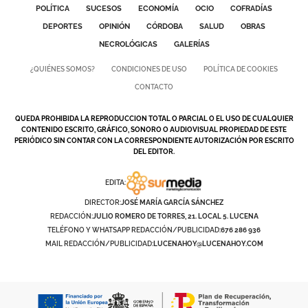
POLÍTICA
SUCESOS
ECONOMÍA
OCIO
COFRADÍAS
DEPORTES
OPINIÓN
CÓRDOBA
SALUD
OBRAS
NECROLÓGICAS
GALERÍAS
¿QUIÉNES SOMOS?
CONDICIONES DE USO
POLÍTICA DE COOKIES
CONTACTO
QUEDA PROHIBIDA LA REPRODUCCION TOTAL O PARCIAL O EL USO DE CUALQUIER
CONTENIDO ESCRITO, GRÁFICO, SONORO O AUDIOVISUAL PROPIEDAD DE ESTE
PERIÓDICO SIN CONTAR CON LA CORRESPONDIENTE AUTORIZACIÓN POR ESCRITO
DEL EDITOR.
EDITA:
DIRECTOR:
JOSÉ MARÍA GARCÍA SÁNCHEZ
REDACCIÓN:
JULIO ROMERO DE TORRES, 21. LOCAL 5. LUCENA
TELÉFONO Y WHATSAPP REDACCIÓN/PUBLICIDAD:
676 286 936
MAIL REDACCIÓN/PUBLICIDAD:
LUCENAHOY@LUCENAHOY.COM