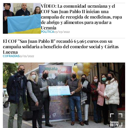
VÍDEO: La comunidad ucraniana y el
COF San Juan Pablo II inician una
campaña de recogida de medicinas, ropa
de abrigo y alimentos para ayudar a
Ucrania
POLÍTICA
03/03/2022
El COF "San Juan Pablo II" recaudó 63.965 euros con su
campaña solidaria a beneficio del comedor social y Cáritas
Lucena
COFRADÍAS
11/01/2022