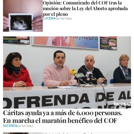
Opinión: Comunicado del COF tras la
moción sobre la Ley del Aborto aprobada
por el pleno
LUCENA
05/03/2014
Cáritas ayuda ya a más de 6.000 personas.
En marcha el maratón benéfico del COF
SUCESOS
03/12/2013