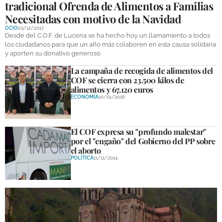
tradicional Ofrenda de Alimentos a Familias
Necesitadas con motivo de la Navidad
OCIO
03/12/2017
Desde del C.O.F. de Lucena se ha hecho hoy un llamamiento a todos
los ciudadanos para que un año más colaboren en esta causa solidaria
y aporten su donativo generoso
La campaña de recogida de alimentos del
COF se cierra con 23.500 kilos de
alimentos y 67.120 euros
ECONOMÍA
10/01/2016
El COF expresa su "profundo malestar"
por el "engaño" del Gobierno del PP sobre
el aborto
POLÍTICA
11/11/2014