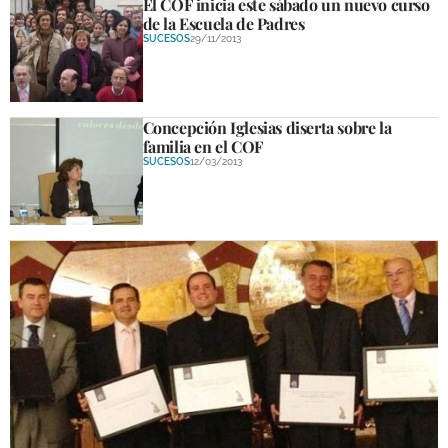
El COF inicia este sábado un nuevo curso
de la Escuela de Padres
SUCESOS
29/11/2013
Concepción Iglesias diserta sobre la
familia en el COF
SUCESOS
12/03/2013