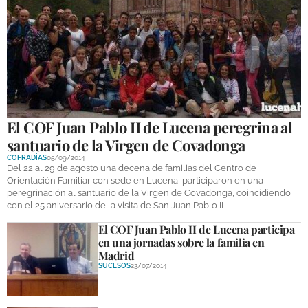
El COF Juan Pablo II de Lucena peregrina al
santuario de la Virgen de Covadonga
COFRADÍAS
05/09/2014
Del 22 al 29 de agosto una decena de familias del Centro de
Orientación Familiar con sede en Lucena, participaron en una
peregrinación al santuario de la Virgen de Covadonga, coincidiendo
con el 25 aniversario de la visita de San Juan Pablo II
El COF Juan Pablo II de Lucena participa
en una jornadas sobre la familia en
Madrid
SUCESOS
23/07/2014