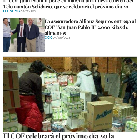
El COF Juan Pablo II pone en marcha una nueva edición del
Telemaratón Solidario, que se celebrará el próximo día 20
ECONOMÍA
04/12/2018
La aseguradora Allianz Seguros entrega al
COF "San Juan Pablo II" 2.000 kilos de
alimentos
OCIO
04/06/2018
El COF celebrará el próximo día 20 la