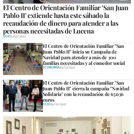
El Centro de Orientación Familiar 'San Juan
Pablo II' extiende hasta este sábado la
recaudación de dinero para atender a las
personas necesitadas de Lucena
OCIO
17/12/2021
El Centro de Orientación Familiar "San
Juan Pablo II" inicia su Campaña de
Navidad para atender a más de 300
familias necesitadas y al comedor social
ECONOMÍA
29/11/2021
El Centro de Orientación Familiar "San
Juan Pablo II" cierra la campaña "Navidad
Solidaria" con la recaudación de 67.636
euros
OCIO
19/01/2021