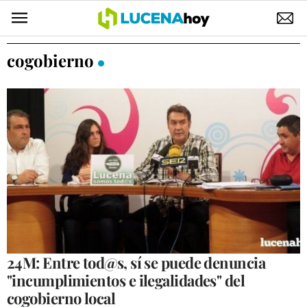
POLÍTICA
cogobierno
AYUNTAMIENTO
ELECCIONES
SUCESOS
ECONOMÍA
DESARROLLO LOCAL
LUCENA EMPRESAS
OCIO
24M: Entre tod@s, sí se puede denuncia
"incumplimientos e ilegalidades" del
COFRADÍAS
cogobierno local