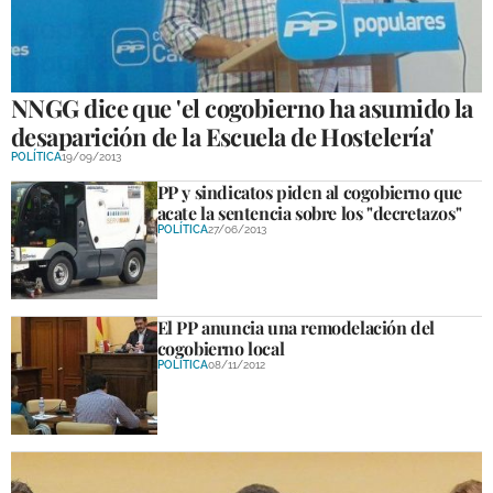
GALERÍAS
NNGG dice que 'el cogobierno ha asumido la
desaparición de la Escuela de Hostelería'
POLÍTICA
19/09/2013
PP y sindicatos piden al cogobierno que
acate la sentencia sobre los "decretazos"
POLÍTICA
27/06/2013
El PP anuncia una remodelación del
cogobierno local
POLÍTICA
08/11/2012