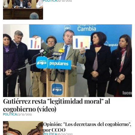
POLÍTICA
25/11/2011
Gutiérrez resta "legitimidad moral" al
cogobierno (vídeo)
POLÍTICA
23/11/2011
Opinión: "Los decretazos del cogobierno",
por CCOO
POLÍTICA
26/10/2011