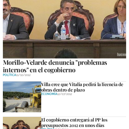
Morillo-Velarde denuncia "problemas
internos" en el cogobierno
POLÍTICA
11/10/2012
Villa cree que Vitalia pedirá la licencia de
obras dentro de plazo
ECONOMÍA
12/07/2012
El cogobierno entregará al PP los
presupuestos 2012 en unos días