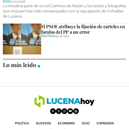
OCIO
11/03/2016
DEPORTES
La iniciativa parte de la red Caminos de Pasión y los textos y fotografías
que incluyen han sido consensuados con la Agrupación de Cofradías
de Lucena
COMPETICIONES
El PSOE atribuye la fijación de carteles en
DEPORTE BASE
farolas del PP a un error
POLÍTICA
09/11/2011
OPINIÓN
VENTANA CIUDADANA
Lo más leído
CÓRDOBA
PROVINCIA
SUBBÉTICA HOY
SALUD
OBRAS
POLÍTICA
SUCESOS
ECONOMÍA
OCIO
COFRADÍAS
NECROLÓGICAS