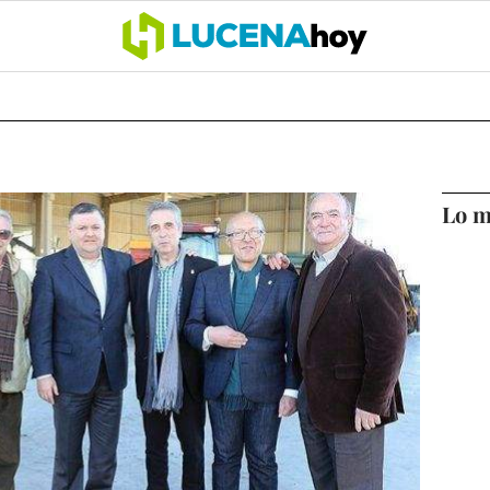
OCIO
COFRADÍAS
DEPORTES
OPINIÓN
CÓRDOBA
SALU
Lo m