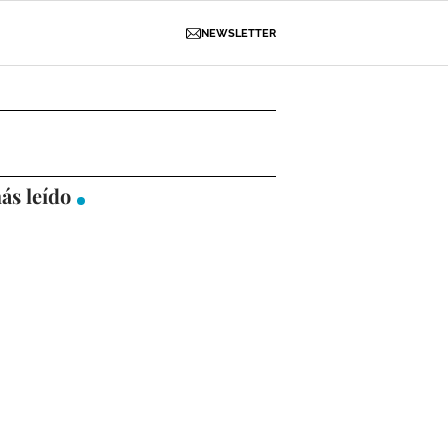
NEWSLETTER
D
OBRAS
NECROLÓGICAS
GALERÍAS
ás leído