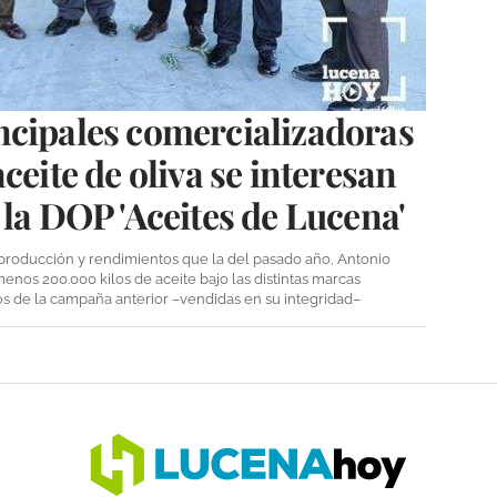
ncipales comercializadoras
ceite de oliva se interesan
 la DOP 'Aceites de Lucena'
 producción y rendimientos que la del pasado año, Antonio
nos 200.000 kilos de aceite bajo las distintas marcas
ilos de la campaña anterior –vendidas en su integridad–