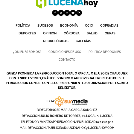
GALERÍAS
POLÍTICA
SUCESOS
ECONOMÍA
OCIO
COFRADÍAS
DEPORTES
OPINIÓN
CÓRDOBA
SALUD
OBRAS
NECROLÓGICAS
GALERÍAS
¿QUIÉNES SOMOS?
CONDICIONES DE USO
POLÍTICA DE COOKIES
CONTACTO
QUEDA PROHIBIDA LA REPRODUCCION TOTAL O PARCIAL O EL USO DE CUALQUIER
CONTENIDO ESCRITO, GRÁFICO, SONORO O AUDIOVISUAL PROPIEDAD DE ESTE
PERIÓDICO SIN CONTAR CON LA CORRESPONDIENTE AUTORIZACIÓN POR ESCRITO
DEL EDITOR.
EDITA:
DIRECTOR:
JOSÉ MARÍA GARCÍA SÁNCHEZ
REDACCIÓN:
JULIO ROMERO DE TORRES, 21. LOCAL 5. LUCENA
TELÉFONO Y WHATSAPP REDACCIÓN/PUBLICIDAD:
676 286 936
MAIL REDACCIÓN/PUBLICIDAD:
LUCENAHOY@LUCENAHOY.COM