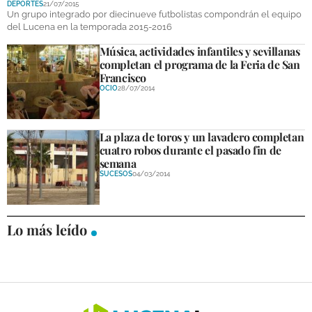
DEPORTES
21/07/2015
DEPORTES
Un grupo integrado por diecinueve futbolistas compondrán el equipo
del Lucena en la temporada 2015-2016
COMPETICIONES
Música, actividades infantiles y sevillanas
completan el programa de la Feria de San
DEPORTE BASE
Francisco
OCIO
28/07/2014
OPINIÓN
VENTANA CIUDADANA
La plaza de toros y un lavadero completan
cuatro robos durante el pasado fin de
CÓRDOBA
semana
SUCESOS
04/03/2014
PROVINCIA
SUBBÉTICA HOY
Lo más leído
SALUD
OBRAS
NECROLÓGICAS