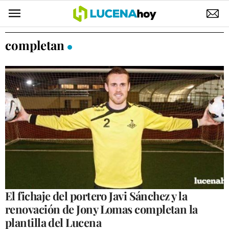
POLÍTICA
completan
AYUNTAMIENTO
ELECCIONES
SUCESOS
ECONOMÍA
DESARROLLO LOCAL
LUCENA EMPRESAS
OCIO
El fichaje del portero Javi Sánchez y la
renovación de Jony Lomas completan la
COFRADÍAS
plantilla del Lucena