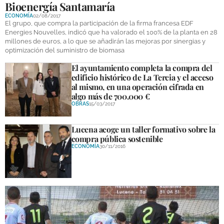
Bioenergía Santamaría
DEPORTES
ECONOMÍA
02/08/2017
El grupo, que compra la participación de la firma francesa EDF
COMPETICIONES
Energies Nouvelles, indicó que ha valorado el 100% de la planta en 28
millones de euros, a lo que se añadirán las mejoras por sinergias y
DEPORTE BASE
optimización del suministro de biomasa
El ayuntamiento completa la compra del
OPINIÓN
edificio histórico de La Tercia y el acceso
al mismo, en una operación cifrada en
VENTANA CIUDADANA
algo más de 700.000 €
OBRAS
15/03/2017
CÓRDOBA
Lucena acoge un taller formativo sobre la
PROVINCIA
compra pública sostenible
ECONOMÍA
30/11/2016
SUBBÉTICA HOY
SALUD
OBRAS
NECROLÓGICAS