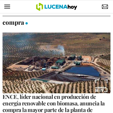
POLÍTICA
compra
AYUNTAMIENTO
ELECCIONES
SUCESOS
ECONOMÍA
DESARROLLO LOCAL
LUCENA EMPRESAS
OCIO
ENCE, líder nacional en producción de
energía renovable con biomasa, anuncia la
COFRADÍAS
compra la mayor parte de la planta de