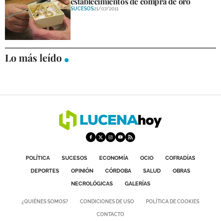
establecimientos de compra de oro
SUCESOS
21/07/2011
Lo más leído
POLÍTICA
SUCESOS
ECONOMÍA
OCIO
COFRADÍAS
DEPORTES
OPINIÓN
CÓRDOBA
SALUD
OBRAS
NECROLÓGICAS
GALERÍAS
¿QUIÉNES SOMOS?
CONDICIONES DE USO
POLÍTICA DE COOKIES
CONTACTO