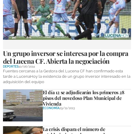
GALERÍAS
Un grupo inversor se interesa por la compra
del Lucena CF. Abierta la negociación
DEPORTES
10/06/2014
Fuentes cercanas a la Gestora del Lucena CF han confirmado esta
tarde a LucenaHoy la existencia de un grupo inversor interesado en la
adquisición del equipo
El día 12 se adjudicarán los primeros 28
pisos del novedoso Plan Municipal de
Vivienda
ECONOMÍA
29/11/2013
La crisis dispara el número de