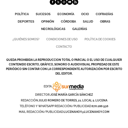
GALERÍAS
POLÍTICA
SUCESOS
ECONOMÍA
OCIO
COFRADÍAS
DEPORTES
OPINIÓN
CÓRDOBA
SALUD
OBRAS
NECROLÓGICAS
GALERÍAS
¿QUIÉNES SOMOS?
CONDICIONES DE USO
POLÍTICA DE COOKIES
CONTACTO
QUEDA PROHIBIDA LA REPRODUCCION TOTAL O PARCIAL O EL USO DE CUALQUIER
CONTENIDO ESCRITO, GRÁFICO, SONORO O AUDIOVISUAL PROPIEDAD DE ESTE
PERIÓDICO SIN CONTAR CON LA CORRESPONDIENTE AUTORIZACIÓN POR ESCRITO
DEL EDITOR.
EDITA:
DIRECTOR:
JOSÉ MARÍA GARCÍA SÁNCHEZ
REDACCIÓN:
JULIO ROMERO DE TORRES, 21. LOCAL 5. LUCENA
TELÉFONO Y WHATSAPP REDACCIÓN/PUBLICIDAD:
676 286 936
MAIL REDACCIÓN/PUBLICIDAD:
LUCENAHOY@LUCENAHOY.COM