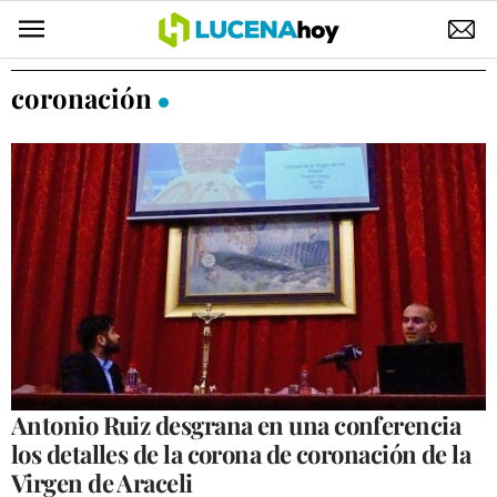
POLÍTICA
coronación
AYUNTAMIENTO
ELECCIONES
SUCESOS
ECONOMÍA
DESARROLLO LOCAL
LUCENA EMPRESAS
OCIO
Antonio Ruiz desgrana en una conferencia
los detalles de la corona de coronación de la
COFRADÍAS
Virgen de Araceli