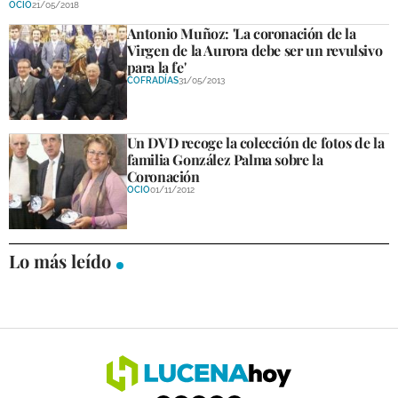
OCIO
21/05/2018
DEPORTES
Antonio Muñoz: 'La coronación de la
Virgen de la Aurora debe ser un revulsivo
COMPETICIONES
para la fe'
COFRADÍAS
31/05/2013
DEPORTE BASE
OPINIÓN
Un DVD recoge la colección de fotos de la
familia González Palma sobre la
VENTANA CIUDADANA
Coronación
OCIO
01/11/2012
CÓRDOBA
PROVINCIA
Lo más leído
SUBBÉTICA HOY
SALUD
OBRAS
NECROLÓGICAS