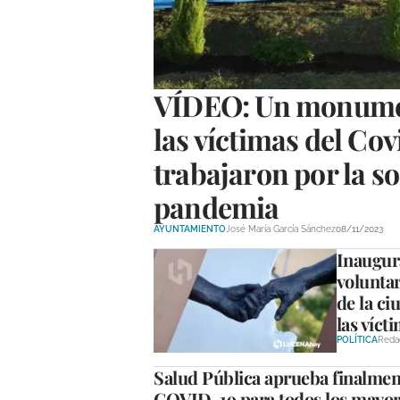
VÍDEO: Un monumen
las víctimas del Cov
trabajaron por la s
pandemia
AYUNTAMIENTO
José María García Sánchez
08/11/2023
Inaugur
voluntar
de la ci
las víct
POLÍTICA
Reda
Salud Pública aprueba finalmente
COVID-19 para todos los mayor