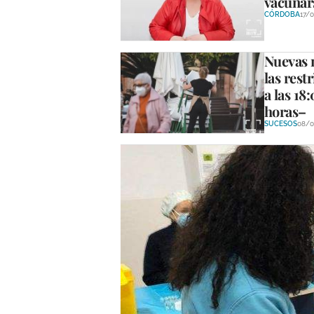
vacunar
CÓRDOBA
17/0
Nuevas m
las rest
a las 18
horas–
SUCESOS
08/0