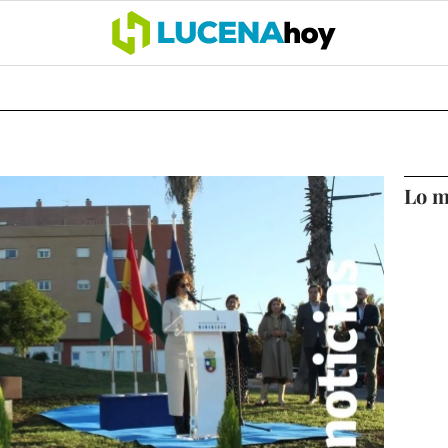
OCIO
COFRADÍAS
DEPORTES
OPINIÓN
CÓRDOBA
SALU
Lo m