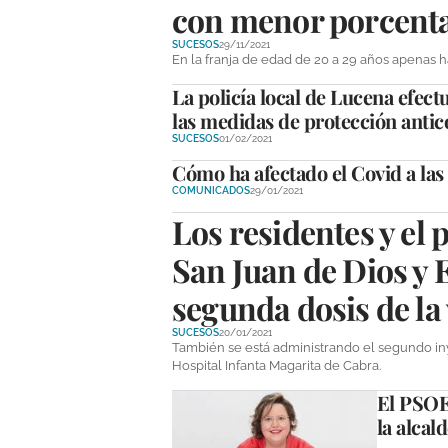
con menor porcenta
SUCESOS
29/11/2021
En la franja de edad de 20 a 29 años apenas h
La policía local de Lucena efec
las medidas de protección anti
SUCESOS
01/02/2021
Cómo ha afectado el Covid a la
COMUNICADOS
29/01/2021
Los residentes y el 
San Juan de Dios y 
segunda dosis de la
SUCESOS
20/01/2021
También se está administrando el segundo inye
Hospital Infanta Magarita de Cabra.
El PSOE 
la alcal