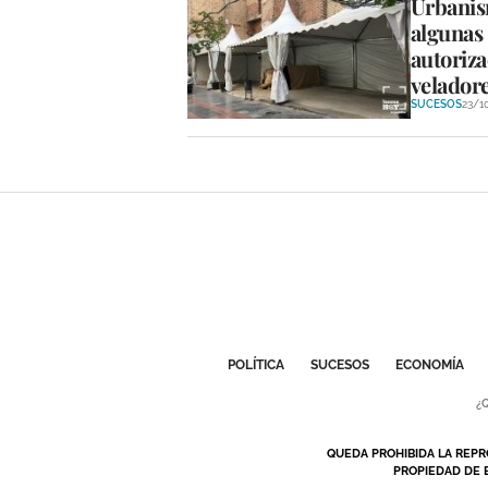
Urbanis
algunas 
autoriza
velador
SUCESOS
23/1
POLÍTICA
SUCESOS
ECONOMÍA
¿
QUEDA PROHIBIDA LA REPR
PROPIEDAD DE 