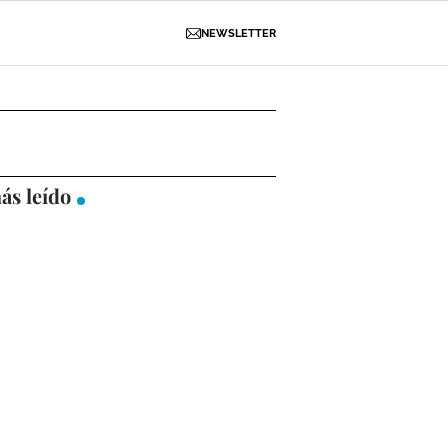
NEWSLETTER
D
OBRAS
NECROLÓGICAS
GALERÍAS
ás leído