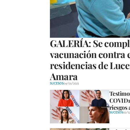
GALERÍA: Se compl
vacunación contra e
residencias de Luce
Amara
SUCESOS
04/01/2021
Testimo
COVID19 
riesgos 
SUCESOS
02/1