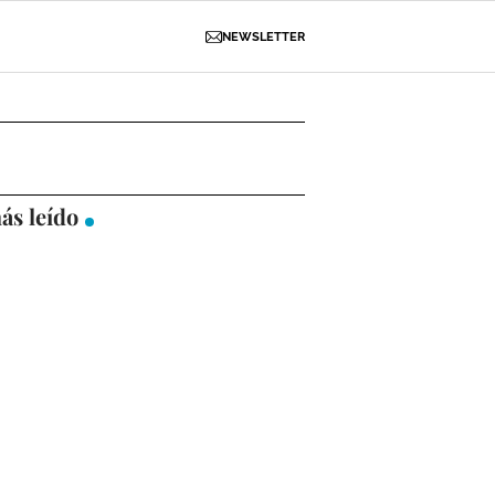
NEWSLETTER
D
OBRAS
NECROLÓGICAS
GALERÍAS
ás leído