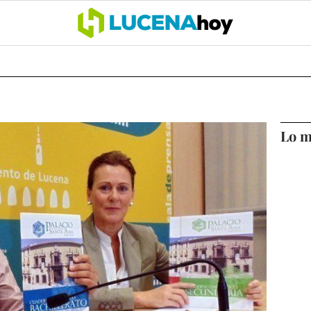
OCIO
COFRADÍAS
DEPORTES
OPINIÓN
CÓRDOBA
SALU
Lo m