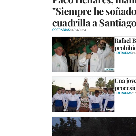
"Siempre he soñado 
cuadrilla a Santiago
COFRADÍAS
01/04/2014
Rafael B
prohibid
COFRADÍAS
27
Una jov
procesio
COFRADÍAS
11