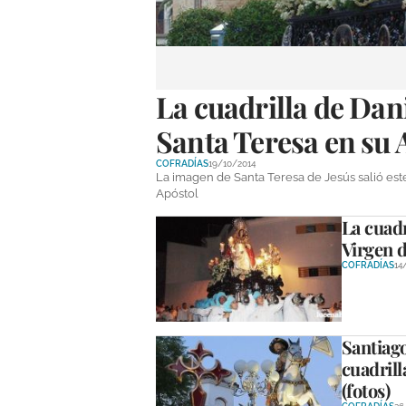
La cuadrilla de Dan
Santa Teresa en su A
COFRADÍAS
19/10/2014
La imagen de Santa Teresa de Jesús salió este
Apóstol
La cuadr
Virgen de
COFRADÍAS
14
Santiago
cuadrill
(fotos)