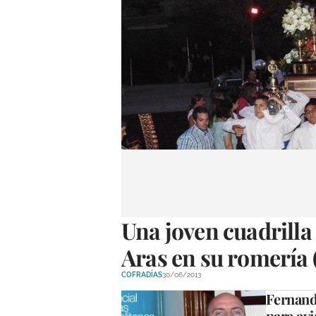
Una joven cuadrilla 
Aras en su romería (
COFRADÍAS
30/06/2013
Fernando
para avi