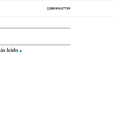
NEWSLETTER
D
OBRAS
NECROLÓGICAS
GALERÍAS
ás leído