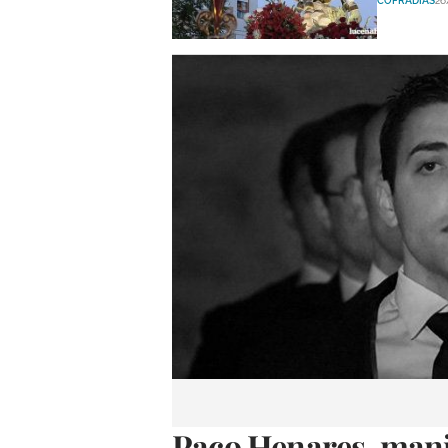
COFRADÍAS
26
Paco Henares, manij