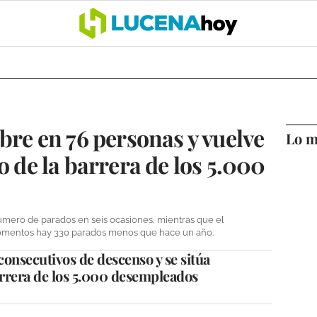
OCIO
COFRADÍAS
DEPORTES
OPINIÓN
CÓRDOBA
SALU
ubre en 76 personas y vuelve
Lo m
o de la barrera de los 5.000
mero de parados en seis ocasiones, mientras que el
momentos hay 330 parados menos que hace un año.
onsecutivos de descenso y se sitúa
rrera de los 5.000 desempleados