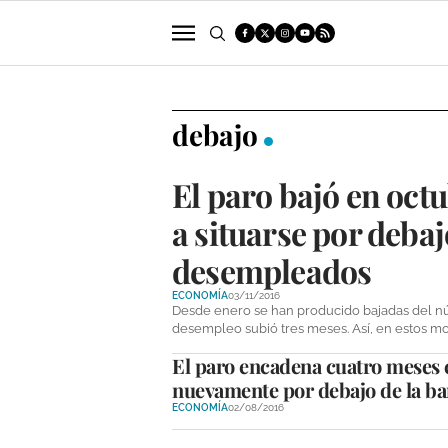
POLÍTICA
SUCESOS
ECONOMÍA
debajo
El paro bajó en oct
a situarse por debaj
desempleados
ECONOMÍA
03/11/2016
Desde enero se han producido bajadas del nú
desempleo subió tres meses. Así, en estos 
El paro encadena cuatro meses c
nuevamente por debajo de la ba
ECONOMÍA
02/08/2016