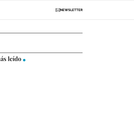
NEWSLETTER
D
OBRAS
NECROLÓGICAS
GALERÍAS
ás leído